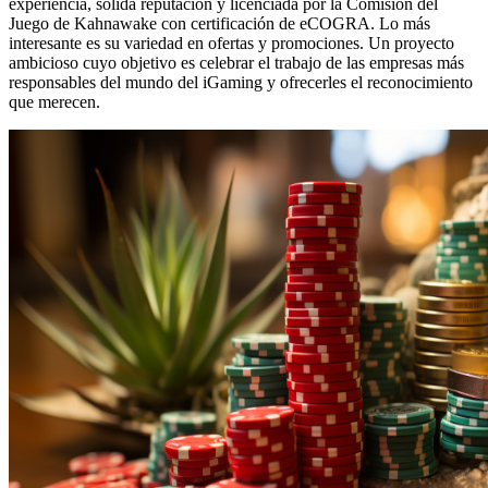
experiencia, sólida reputación y licenciada por la Comisión del
Juego de Kahnawake con certificación de eCOGRA. Lo más
interesante es su variedad en ofertas y promociones. Un proyecto
ambicioso cuyo objetivo es celebrar el trabajo de las empresas más
responsables del mundo del iGaming y ofrecerles el reconocimiento
que merecen.