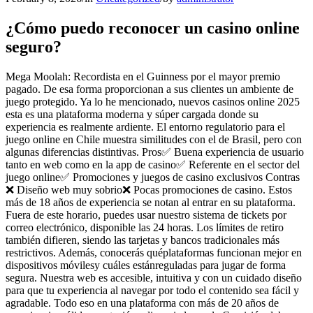
¿Cómo puedo reconocer un casino online
seguro?
Mega Moolah: Recordista en el Guinness por el mayor premio
pagado. De esa forma proporcionan a sus clientes un ambiente de
juego protegido. Ya lo he mencionado, nuevos casinos online 2025
esta es una plataforma moderna y súper cargada donde su
experiencia es realmente ardiente. El entorno regulatorio para el
juego online en Chile muestra similitudes con el de Brasil, pero con
algunas diferencias distintivas. ​​Pros​✅ Buena experiencia de usuario
tanto en web como en la app de casino✅ Referente en el sector del
juego online✅ Promociones y juegos de casino exclusivos Contras​
❌ Diseño web muy sobrio❌ Pocas promociones de casino. Estos
más de 18 años de experiencia se notan al entrar en su plataforma.
Fuera de este horario, puedes usar nuestro sistema de tickets por
correo electrónico, disponible las 24 horas. Los límites de retiro
también difieren, siendo las tarjetas y bancos tradicionales más
restrictivos. Además, conocerás quéplataformas funcionan mejor en
dispositivos móvilesy cuáles estánreguladas para jugar de forma
segura. Nuestra web es accesible, intuitiva y con un cuidado diseño
para que tu experiencia al navegar por todo el contenido sea fácil y
agradable. Todo eso en una plataforma con más de 20 años de