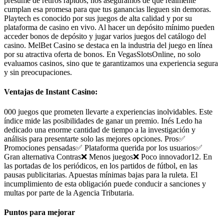
presume de retiros rápidos, nos aseguramos de que realmente
cumplan esa promesa para que tus ganancias lleguen sin demoras.
Playtech es conocido por sus juegos de alta calidad y por su
plataforma de casino en vivo. Al hacer un depósito mínimo pueden
acceder bonos de depósito y jugar varios juegos del catálogo del
casino. MelBet Casino se destaca en la industria del juego en línea
por su atractiva oferta de bonos. En VegasSlotsOnline, no solo
evaluamos casinos, sino que te garantizamos una experiencia segura
y sin preocupaciones.
Ventajas de Instant Casino:
000 juegos que prometen llevarte a experiencias inolvidables. Este
índice mide las posibilidades de ganar un premio. Inés Ledo ha
dedicado una enorme cantidad de tiempo a la investigación y
análisis para presentarte solo las mejores opciones. ​​Pros​✅
Promociones pensadas✅ Plataforma querida por los usuarios✅
Gran alternativa ​​Contras​❌ Menos juegos❌ Poco innovador​​​12. En
las portadas de los periódicos, en los partidos de fútbol, en las
pausas publicitarias. Apuestas mínimas bajas para la ruleta. El
incumplimiento de esta obligación puede conducir a sanciones y
multas por parte de la Agencia Tributaria.
Puntos para mejorar