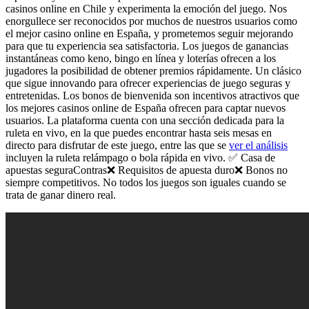
casinos online en Chile y experimenta la emoción del juego. Nos
enorgullece ser reconocidos por muchos de nuestros usuarios como
el mejor casino online en España, y prometemos seguir mejorando
para que tu experiencia sea satisfactoria. Los juegos de ganancias
instantáneas como keno, bingo en línea y loterías ofrecen a los
jugadores la posibilidad de obtener premios rápidamente. Un clásico
que sigue innovando para ofrecer experiencias de juego seguras y
entretenidas. Los bonos de bienvenida son incentivos atractivos que
los mejores casinos online de España ofrecen para captar nuevos
usuarios. La plataforma cuenta con una sección dedicada para la
ruleta en vivo, en la que puedes encontrar hasta seis mesas en
directo para disfrutar de este juego, entre las que se
ver el análisis
incluyen la ruleta relámpago o bola rápida en vivo. ✅ Casa de
apuestas segura​​Contras​❌ Requisitos de apuesta duro❌ Bonos no
siempre competitivos. No todos los juegos son iguales cuando se
trata de ganar dinero real.