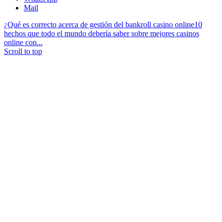
Mail
¿Qué es correcto acerca de gestión del bankroll casino online
10
hechos que todo el mundo debería saber sobre mejores casinos
online con...
Scroll to top