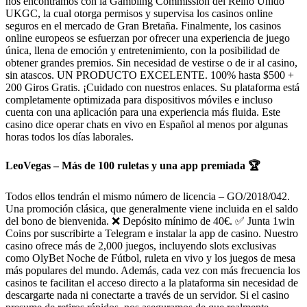
nos encontramos con la Gambling Commission del Reino Unido
UKGC, la cual otorga permisos y supervisa los casinos online
seguros en el mercado de Gran Bretaña. Finalmente, los casinos
online europeos se esfuerzan por ofrecer una experiencia de juego
única, llena de emoción y entretenimiento, con la posibilidad de
obtener grandes premios. Sin necesidad de vestirse o de ir al casino,
sin atascos. UN PRODUCTO EXCELENTE. 100% hasta $500 +
200 Giros Gratis. ¡Cuidado con nuestros enlaces. Su plataforma está
completamente optimizada para dispositivos móviles e incluso
cuenta con una aplicación para una experiencia más fluida. Este
casino dice operar chats en vivo en Español al menos por algunas
horas todos los días laborales.
LeoVegas – Más de 100 ruletas y una app premiada 🏆
Todos ellos tendrán el mismo número de licencia – GO/2018/042.
Una promoción clásica, que generalmente viene incluida en el saldo
del bono de bienvenida. ❌ Depósito mínimo de 40€. ✅ Junta 1win
Coins por suscribirte a Telegram e instalar la app de casino. Nuestro
casino ofrece más de 2,000 juegos, incluyendo slots exclusivas
como OlyBet Noche de Fútbol, ruleta en vivo y los juegos de mesa
más populares del mundo. Además, cada vez con más frecuencia los
casinos te facilitan el acceso directo a la plataforma sin necesidad de
descargarte nada ni conectarte a través de un servidor. Si el casino