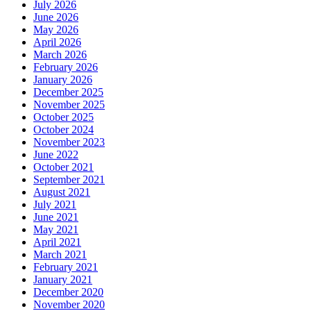
July 2026
June 2026
May 2026
April 2026
March 2026
February 2026
January 2026
December 2025
November 2025
October 2025
October 2024
November 2023
June 2022
October 2021
September 2021
August 2021
July 2021
June 2021
May 2021
April 2021
March 2021
February 2021
January 2021
December 2020
November 2020