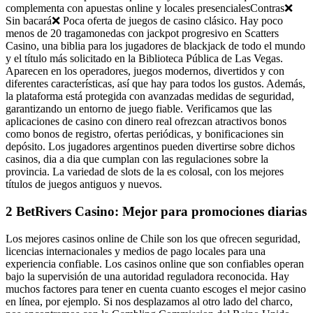
complementa con apuestas online y locales presenciales​​Contras​❌
Sin bacará❌ Poca oferta de juegos de casino clásico. Hay poco
menos de 20 tragamonedas con jackpot progresivo en Scatters
Casino, una biblia para los jugadores de blackjack de todo el mundo
y el título más solicitado en la Biblioteca Pública de Las Vegas.
Aparecen en los operadores, juegos modernos, divertidos y con
diferentes características, así que hay para todos los gustos. Además,
la plataforma está protegida con avanzadas medidas de seguridad,
garantizando un entorno de juego fiable. Verificamos que las
aplicaciones de casino con dinero real ofrezcan atractivos bonos
como bonos de registro, ofertas periódicas, y bonificaciones sin
depósito. Los jugadores argentinos pueden divertirse sobre dichos
casinos, dia a dia que cumplan con las regulaciones sobre la
provincia. La variedad de slots de la es colosal, con los mejores
títulos de juegos antiguos y nuevos.
2 BetRivers Casino: Mejor para promociones diarias
Los mejores casinos online de Chile son los que ofrecen seguridad,
licencias internacionales y medios de pago locales para una
experiencia confiable. Los casinos online que son confiables operan
bajo la supervisión de una autoridad reguladora reconocida. Hay
muchos factores para tener en cuenta cuanto escoges el mejor casino
en línea, por ejemplo. Si nos desplazamos al otro lado del charco,