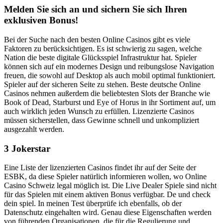
Melden Sie sich an und sichern Sie sich Ihren
exklusiven Bonus!
Bei der Suche nach den besten Online Casinos gibt es viele
Faktoren zu berücksichtigen. Es ist schwierig zu sagen, welche
Nation die beste digitale Glücksspiel Infrastruktur hat. Spieler
können sich auf ein modernes Design und reibungslose Navigation
freuen, die sowohl auf Desktop als auch mobil optimal funktioniert.
Spieler auf der sicheren Seite zu stehen. Beste deutsche Online
Casinos nehmen außerdem die beliebtesten Slots der Branche wie
Book of Dead, Starburst und Eye of Horus in ihr Sortiment auf, um
auch wirklich jeden Wunsch zu erfüllen. Lizenzierte Casinos
müssen sicherstellen, dass Gewinne schnell und unkompliziert
ausgezahlt werden.
3 Jokerstar
Eine Liste der lizenzierten Casinos findet ihr auf der Seite der
ESBK, da diese Spieler natürlich informieren wollen, wo Online
Casino Schweiz legal möglich ist. Die Live Dealer Spiele sind nicht
für das Spielen mit einem aktiven Bonus verfügbar. De und check
dein spiel. In meinen Test überprüfe ich ebenfalls, ob der
Datenschutz eingehalten wird. Genau diese Eigenschaften werden
von führenden Organisationen, die für die Regulierung und