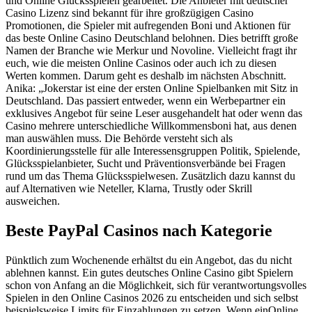
und Online Glücksspielen gearbeitet. Die Anbieter mit deutscher
Casino Lizenz sind bekannt für ihre großzügigen Casino
Promotionen, die Spieler mit aufregenden Boni und Aktionen für
das beste Online Casino Deutschland belohnen. Dies betrifft große
Namen der Branche wie Merkur und Novoline. Vielleicht fragt ihr
euch, wie die meisten Online Casinos oder auch ich zu diesen
Werten kommen. Darum geht es deshalb im nächsten Abschnitt.
Anika: „Jokerstar ist eine der ersten Online Spielbanken mit Sitz in
Deutschland. Das passiert entweder, wenn ein Werbepartner ein
exklusives Angebot für seine Leser ausgehandelt hat oder wenn das
Casino mehrere unterschiedliche Willkommensboni hat, aus denen
man auswählen muss. Die Behörde versteht sich als
Koordinierungsstelle für alle Interessensgruppen Politik, Spielende,
Glücksspielanbieter, Sucht und Präventionsverbände bei Fragen
rund um das Thema Glücksspielwesen. Zusätzlich dazu kannst du
auf Alternativen wie Neteller, Klarna, Trustly oder Skrill
ausweichen.
Beste PayPal Casinos nach Kategorie
Pünktlich zum Wochenende erhältst du ein Angebot, das du nicht
ablehnen kannst. Ein gutes deutsches Online Casino gibt Spielern
schon von Anfang an die Möglichkeit, sich für verantwortungsvolles
Spielen in den Online Casinos 2026 zu entscheiden und sich selbst
beispielsweise Limits für Einzahlungen zu setzen. Wenn einOnline