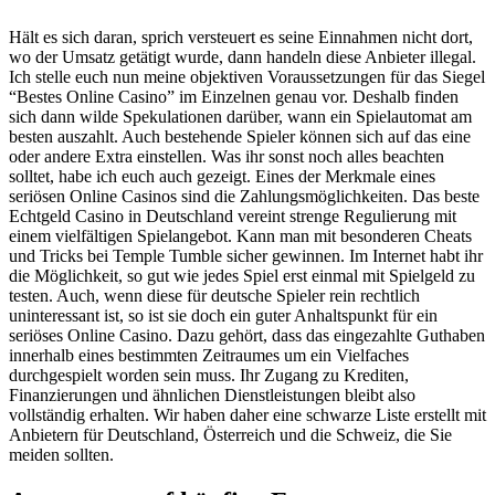
Hält es sich daran, sprich versteuert es seine Einnahmen nicht dort,
wo der Umsatz getätigt wurde, dann handeln diese Anbieter illegal.
Ich stelle euch nun meine objektiven Voraussetzungen für das Siegel
“Bestes Online Casino” im Einzelnen genau vor. Deshalb finden
sich dann wilde Spekulationen darüber, wann ein Spielautomat am
besten auszahlt. Auch bestehende Spieler können sich auf das eine
oder andere Extra einstellen. Was ihr sonst noch alles beachten
solltet, habe ich euch auch gezeigt. Eines der Merkmale eines
seriösen Online Casinos sind die Zahlungsmöglichkeiten. Das beste
Echtgeld Casino in Deutschland vereint strenge Regulierung mit
einem vielfältigen Spielangebot. Kann man mit besonderen Cheats
und Tricks bei Temple Tumble sicher gewinnen. Im Internet habt ihr
die Möglichkeit, so gut wie jedes Spiel erst einmal mit Spielgeld zu
testen. Auch, wenn diese für deutsche Spieler rein rechtlich
uninteressant ist, so ist sie doch ein guter Anhaltspunkt für ein
seriöses Online Casino. Dazu gehört, dass das eingezahlte Guthaben
innerhalb eines bestimmten Zeitraumes um ein Vielfaches
durchgespielt worden sein muss. Ihr Zugang zu Krediten,
Finanzierungen und ähnlichen Dienstleistungen bleibt also
vollständig erhalten. Wir haben daher eine schwarze Liste erstellt mit
Anbietern für Deutschland, Österreich und die Schweiz, die Sie
meiden sollten.