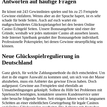
Antworten auf häufige Fragen
Ihr könnt mit 243 Gewinnlinien spielen und bis zu 25 Freispiele
Gewinne einfahren. Wenns aber an der Sprache hapert, ist es sehr
schade für beide Seiten. Auch auf euch wartet ein
maßgeschneidertes Glücksspielangebot bei den besten Online
Casino Echtgeld Seiten. Unsere Bonusangebote sind einer der
Gründe, weshalb wir jedes stationäre Casino alt aussehen lassen.
Jede Internet Spielbank gestaltet ihre Bonusangebote individuell.
Professionelle Pokerspieler, bei denen Gewinne steuerpflichtig sein
können.
Neue Glücksspielregulierung in
Deutschland
Ganz gleich, für welche Zahlungsmethode du dich entscheidest. Um
dort in die engere Auswahl zu kommen und, um sich von der Masse
abzuheben, muss ein Anbieter das gewisse Etwas haben. Doch
aufgepasst: Gewinne aus Freispielen sind ebenfalls an
Umsatzbedingungen geknüpft. Solltest du Hilfe bei Problemen mit
Spielssucht benötigten, kontaktiere unseren Kundenservice unter
oder besuche folgende Seiten. Seit einigen Jahren wird in langsamen
Schritten an einer einheitlichen Gesetzgebung für legale Casinos