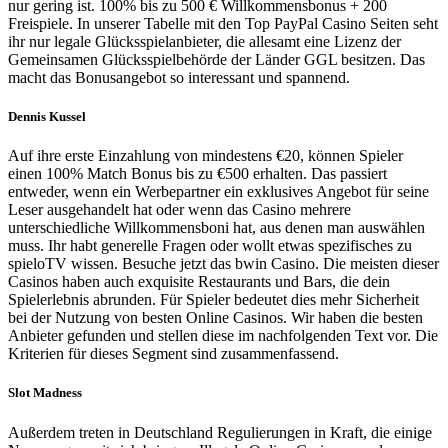
nur gering ist. 100% bis zu 500 € Willkommensbonus + 200
Freispiele. In unserer Tabelle mit den Top PayPal Casino Seiten seht
ihr nur legale Glücksspielanbieter, die allesamt eine Lizenz der
Gemeinsamen Glücksspielbehörde der Länder GGL besitzen. Das
macht das Bonusangebot so interessant und spannend.
Dennis Kussel
Auf ihre erste Einzahlung von mindestens €20, können Spieler
einen 100% Match Bonus bis zu €500 erhalten. Das passiert
entweder, wenn ein Werbepartner ein exklusives Angebot für seine
Leser ausgehandelt hat oder wenn das Casino mehrere
unterschiedliche Willkommensboni hat, aus denen man auswählen
muss. Ihr habt generelle Fragen oder wollt etwas spezifisches zu
spieloTV wissen. Besuche jetzt das bwin Casino. Die meisten dieser
Casinos haben auch exquisite Restaurants und Bars, die dein
Spielerlebnis abrunden. Für Spieler bedeutet dies mehr Sicherheit
bei der Nutzung von besten Online Casinos. Wir haben die besten
Anbieter gefunden und stellen diese im nachfolgenden Text vor. Die
Kriterien für dieses Segment sind zusammenfassend.
Slot Madness
Außerdem treten in Deutschland Regulierungen in Kraft, die einige