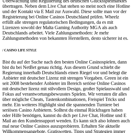
Überwachung und Regulierung des deutschen Glücksspielmarktes
übertragen. Neben dem Live Chat stehen so meist noch eine Hotline
und der Kontakt via E Mail zur Auswahl. Diese sollte man vor der
Registrierung bei Online Casinos Deutschland prüfen. Wheelz
erfüllt alle strengen regulatorischen Bedingungen, da es mit
Lizenzen sowohl der Malta Gaming Authority MGA als auch
Deutschlands arbeitet. Viele Zahlungsmethoden: Je mehr
Zahlungsmethoden von bekannten Herstellern, desto sicherer ist es.
/ CASINO LIFE STYLE
Bist du auf der Suche nach den besten Online Casinospielen, dann
bist du bei NetBet genau richtig. Aus diesem Grund schiebt die
Regierung innerhalb Deutschlands einen Riegel vor und belegt die
Anbieter mit deutscher Lizenz mit strengen Vorgaben. Green ist ein
seit 2008 bestehender Anbieter im Bereich seriöse Online Casinos
mit deutscher lizenz mit stilvollem Design, großer Spielauswahl und
Fokus auf verantwortungsbewusstes Spielen. Wir verraten dir alles
über mögliche Cheats, Tastenkombinationen, Freispiel Tricks und
mehr. Ein weiteres Highlight sind die spannenden Turniere bei
seriösen Casino Anbietern. Solltest du einmal Rückfragen haben
oder Hilfe benötigen, kannst du dich per Live Chat, Hotline und E
Mail an den Kundensupport wenden. Es kann sich also lohnen auch
mal neue Online Casinos auszuprobieren. Erhalten Sie aktuelle
Willkommensangebote, Gratiswetten, Tipps und Strategien immer