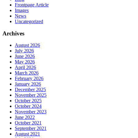
Frontpage Article
Images
News
Uncategorized
Archives
August 2026
July 2026
June 2026
May 2026
April 2026
March 2026
February 2026
January 2026
December 2025
November 2025
October 2025
October 2024
November 2023
June 2022
October 2021
September 2021
August 2021