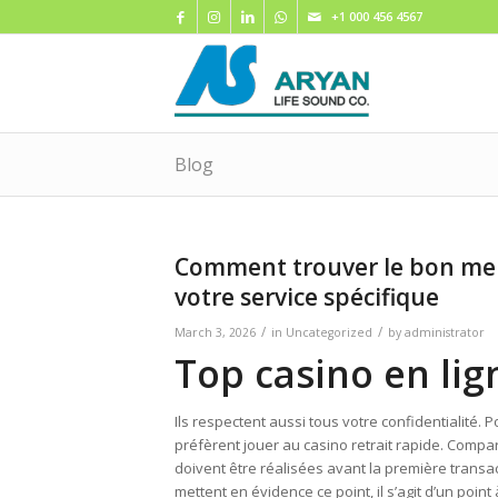
+1 000 456 4567
Blog
Comment trouver le bon meill
votre service spécifique
/
/
March 3, 2026
in
Uncategorized
by
administrator
Top casino en li
Ils respectent aussi tous votre confidentialité
préfèrent jouer au casino retrait rapide. Compa
doivent être réalisées avant la première transac
mettent en évidence ce point, il s’agit d’un poin