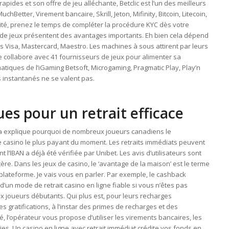
 rapides et son offre de jeu alléchante, Betclic est l’un des meilleurs
hBetter, Virement bancaire, Skrill, Jeton, Mifinity, Bitcoin, Litecoin,
lité, prenez le temps de compléter la procédure KYC dès votre
tes de jeux présentent des avantages importants. Eh bien cela dépend
 Visa, Mastercard, Maestro. Les machines à sous attirent par leurs
e collabore avec 41 fournisseurs de jeux pour alimenter sa
tiques de l’iGaming Betsoft, Microgaming, Pragmatic Play, Play’n
s instantanés ne se valent pas.
ues pour un retrait efficace
la explique pourquoi de nombreux joueurs canadiens le
e casino le plus payant du moment. Les retraits immédiats peuvent
l’IBAN a déjà été vérifiée par Unibet. Les avis d’utilisateurs sont
itère. Dans les jeux de casino, le ‘avantage de la maison’ est le terme
 plateforme. Je vais vous en parler. Par exemple, le cashback
d’un mode de retrait casino en ligne fiable si vous n’êtes pas
x joueurs débutants. Qui plus est, pour leurs recharges
s gratifications, à l’instar des primes de recharges et des
, l’opérateur vous propose d’utiliser les virements bancaires, les
ies. Un casino en ligne avec retrait immédiat crédite vos fonds en