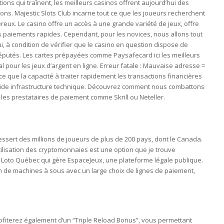
tions qui traînent, les meilleurs casinos offrent aujourd’hui des
ons. Majestic Slots Club incarne tout ce que les joueurs recherchent
reux. Le casino offre un accès à une grande variété de jeux, offre
 paiements rapides. Cependant, pour les novices, nous allons tout
 à condition de vérifier que le casino en question dispose de
réputés. Les cartes prépayées comme Paysafecard ici les meilleurs
 pour les jeux d’argent en ligne. Erreur fatale : Mauvaise adresse =
e que la capacité à traiter rapidement les transactions financières
lide infrastructure technique. Découvrez comment nous combattons
r les prestataires de paiement comme Skrill ou Neteller.
dessert des millions de joueurs de plus de 200 pays, dont le Canada.
tilisation des cryptomonnaies est une option que je trouve
 Loto Québec qui gère EspaceJeux, une plateforme légale publique.
n de machines à sous avec un large choix de lignes de paiement,
rofiterez également d’un “Triple Reload Bonus”, vous permettant