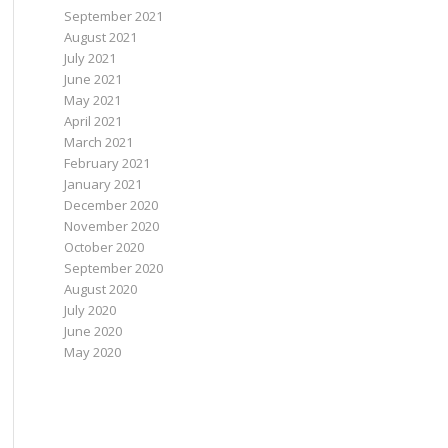
September 2021
August 2021
July 2021
June 2021
May 2021
April 2021
March 2021
February 2021
January 2021
December 2020
November 2020
October 2020
September 2020
August 2020
July 2020
June 2020
May 2020