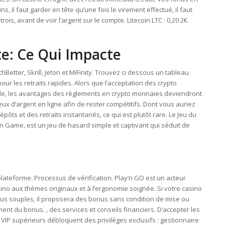
 il faut garder en tête qu’une fois le virement effectué, il faut
is, avant de voir l’argent sur le compte. Litecoin LTC : 0,20 2€.
te: Ce Qui Impacte
Better, Skrill, Jeton et MiFinity. Trouvez ci dessous un tableau
r les retraits rapides. Alors que l’acceptation des crypto
ale, les avantages des règlements en crypto monnaies deviendront
eux d’argent en ligne afin de rester compétitifs. Dont vous auriez
épôts et des retraits instantanés, ce qui est plutôt rare. Le Jeu du
 Game, est un jeu de hasard simple et captivant qui séduit de
a plateforme. Processus de vérification. Play’n GO est un acteur
no aux thèmes originaux et à l’ergonomie soignée. Si votre casino
 plus souples, il proposera des bonus sans condition de mise ou
nt du bonus. , des services et conseils financiers. D’accepter les
IP supérieurs débloquent des privilèges exclusifs : gestionnaire