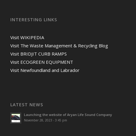
INTERESTING LINKS
Visit WIKIPEDIA
Visit The Waste Management & Recycling Blog
Visit BRIDJIT CURB RAMPS
Visit ECOGREEN EQUIPMENT
Visit Newfoundland and Labrador
LATEST NEWS
Launching the website of Aryan Life Sound Company
November 28, 2023 - 3:45 pm