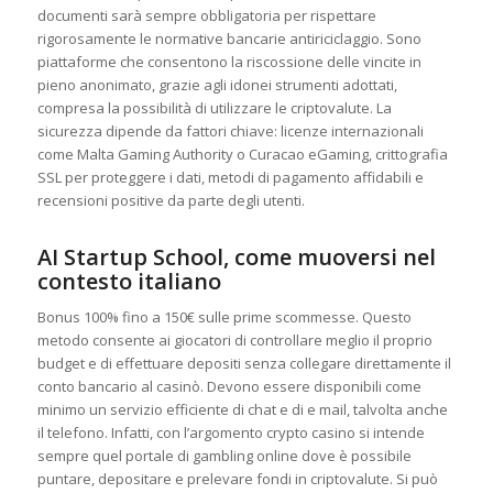
documenti sarà sempre obbligatoria per rispettare
rigorosamente le normative bancarie antiriciclaggio. Sono
piattaforme che consentono la riscossione delle vincite in
pieno anonimato, grazie agli idonei strumenti adottati,
compresa la possibilità di utilizzare le criptovalute. La
sicurezza dipende da fattori chiave: licenze internazionali
come Malta Gaming Authority o Curacao eGaming, crittografia
SSL per proteggere i dati, metodi di pagamento affidabili e
recensioni positive da parte degli utenti.
AI Startup School, come muoversi nel
contesto italiano
Bonus 100% fino a 150€ sulle prime scommesse. Questo
metodo consente ai giocatori di controllare meglio il proprio
budget e di effettuare depositi senza collegare direttamente il
conto bancario al casinò. Devono essere disponibili come
minimo un servizio efficiente di chat e di e mail, talvolta anche
il telefono. Infatti, con l’argomento crypto casino si intende
sempre quel portale di gambling online dove è possibile
puntare, depositare e prelevare fondi in criptovalute. Si può