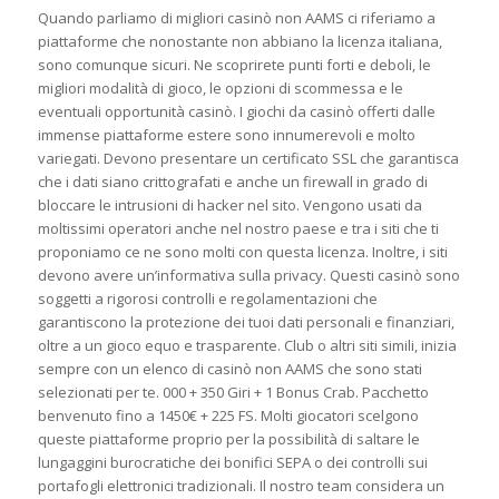
Quando parliamo di migliori casinò non AAMS ci riferiamo a
piattaforme che nonostante non abbiano la licenza italiana,
sono comunque sicuri. Ne scoprirete punti forti e deboli, le
migliori modalità di gioco, le opzioni di scommessa e le
eventuali opportunità casinò. I giochi da casinò offerti dalle
immense piattaforme estere sono innumerevoli e molto
variegati. Devono presentare un certificato SSL che garantisca
che i dati siano crittografati e anche un firewall in grado di
bloccare le intrusioni di hacker nel sito. Vengono usati da
moltissimi operatori anche nel nostro paese e tra i siti che ti
proponiamo ce ne sono molti con questa licenza. Inoltre, i siti
devono avere un’informativa sulla privacy. Questi casinò sono
soggetti a rigorosi controlli e regolamentazioni che
garantiscono la protezione dei tuoi dati personali e finanziari,
oltre a un gioco equo e trasparente. Club o altri siti simili, inizia
sempre con un elenco di casinò non AAMS che sono stati
selezionati per te. 000 + 350 Giri + 1 Bonus Crab. Pacchetto
benvenuto fino a 1450€ + 225 FS. Molti giocatori scelgono
queste piattaforme proprio per la possibilità di saltare le
lungaggini burocratiche dei bonifici SEPA o dei controlli sui
portafogli elettronici tradizionali. Il nostro team considera un