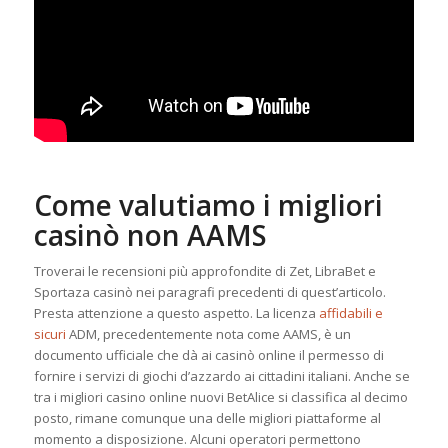
Come valutiamo i migliori
casinò non AAMS
Troverai le recensioni più approfondite di Zet, LibraBet e
Sportaza casinò nei paragrafi precedenti di quest’articolo.
Presta attenzione a questo aspetto. La licenza
affidabili e
sicuri
ADM, precedentemente nota come AAMS, è un
documento ufficiale che dà ai casinò online il permesso di
fornire i servizi di giochi d’azzardo ai cittadini italiani. Anche se
tra i migliori casino online nuovi BetAlice si classifica al decimo
posto, rimane comunque una delle migliori piattaforme al
momento a disposizione. Alcuni operatori permettono