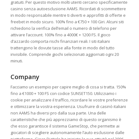
gratuiti. Per questo motivo molti utenti cercano specificamente
casino senza autoesclusione AAMS. Ricordati di scommettere
in modo responsabile mentre ti diverti e approfitti di offerte e
freebet in modo sicuro. 100% fino a €750 + 100 Giri. Alcuni siti
richiedono la verifica dell’email o numero di telefono per
attivare l’account. 100% fino a 4000€ + 1200 FS. Il gioco
d’azzardo comporta rischi finanziari reali. I siti italiani
trattengono le dovute tasse alla fonte in modo del tutto
invisibile. Comprende giochi selezionati aggiornati ogni 20
minuti.
Company
Facciamo un esempio per capire meglio di cosa si tratta. 150%
fino a €1000 + 100 FS con codice SUNSET150. Utilizziamo i
cookie per analizzare il traffico, ricordare le vostre preferenze
e ottimizzare la vostra esperienza. Usufruire di casinò italiani
non AAMS ha diversi pro dalla sua parte. Una delle
caratteristiche che più apprezziamo di questo organismo è
che esso garantisce il sistema GameStop, che permette ai
giocatori di scegliere autonomamente l’auto esclusione dalle