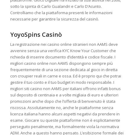
piattaforme. Gioco Digitale ha iniziato la sua attività nel 2006,
sotto la spinta di Carlo Gualandri e Carlo D’Acunto.
Controlliamo che la piattaforma presenti le informazioni
necessarie per garantire la sicurezza del casinò.
YoyoSpins Casinò
La registrazione nei casino online stranieri non AAMS deve
avvenire senza una verifica KYC Know Your Customer che
richieda di inserire documento d’identità e codice fiscale. I
migliori casino online non AAMS dispongono sempre più
frequentemente di una sezione dedicata al gioco in diretta
con croupier reali in carne e ossa. Ed è proprio qui che potrai
gestire il tuo conto e il tuo budget in modo responsabile. I
migliori siti casino non AAMS per italiani offrono infatti bonus
sul deposito di centinaia e a volte migliaia di euro e ulteriori
promozioni anche dopo che l’offerta di benvenuto è stata
riscossa. Assolutamente no, anche le piattaforme senza
licenza italiana hanno alcuni aspetti negativi da prendere in
esame. Giocare su queste piattaforme non è esplicitamente
perseguito penalmente, ma formalmente viola la normativa
ADM. Anche a questo hanno pensato. L’esibizione formale dei