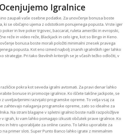
 Ocenjujemo Igralnice
casino zaupali vaše osebne podatke. Za unovčenje bonusa boste
ja, ki se običajno ujema z odstotkom ponujenega popusta. Vrste iger
o poker in live poker trgovec, baccarat, ruleta ameriški in evropski,
sične reže in video reže, Blackjack in celo igre, kot so Bingo in Keno.
unovčenje bonusa boste morali položiti minimalni znesek pravega
enega popusta. Kot eno izmed najbolj znanih igralniških iger lahko
ko strategije. Pri tako številnih kriterijih se je včasih težko odločiti, v
 različice pokra kot seveda igralni avtomati. Za pravi denar lahko
porabite bonuse in promocije igralnice. Ko iščete takšne jackpote, se
jo z uveljavljenimi razvijalci programske opreme. To velja vsaj za
re ne zahtevajo nalaganja programske opreme, zato so idealne za
kalnika. Na strani blagajne v spletni igralnici boste našli razpoložljive
 v igrah, ki vam lahko pomagajo izkusiti občutek prave igralnice. Ko
rno in hitro uporabljate za online casino. To lahko uporabite za
 so na primer sloti. Super Punto Banco lahko igrate z minimalnim