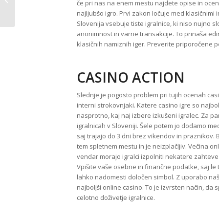
če pri nas na enem mestu najdete opise in oce
Psychological Perspective
najljubšo igro. Prvi zakon ločuje med klasičnimi
Slovenija vsebuje tiste igralnice, ki niso nujno s
anonimnost in varne transakcije. To prinaša edins
klasičnih namiznih iger. Preverite priporočene p
CASINO ACTION
Slednje je pogosto problem pri tujih ocenah cas
interni strokovnjaki. Katere casino igre so najbolj 
nasprotno, kaj naj izbere izkušeni igralec. Za p
igralnicah v Sloveniji. Šele potem jo dodamo med
saj trajajo do 3 dni brez vikendov in praznikov.
tem spletnem mestu in je neizplačljiv. Večina onl
vendar morajo igralci izpolniti nekatere zahteve
Vpišite vaše osebne in finančne podatke, saj le t
lahko nadomesti določen simbol. Z uporabo naš
najboljši online casino. To je izvrsten način, 
celotno doživetje igralnice.