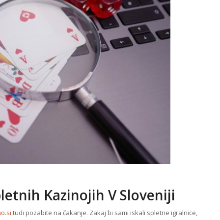
etnih Kazinojih V Sloveniji
o.si
tudi pozabite na čakanje. Zakaj bi sami iskali spletne igralnice,