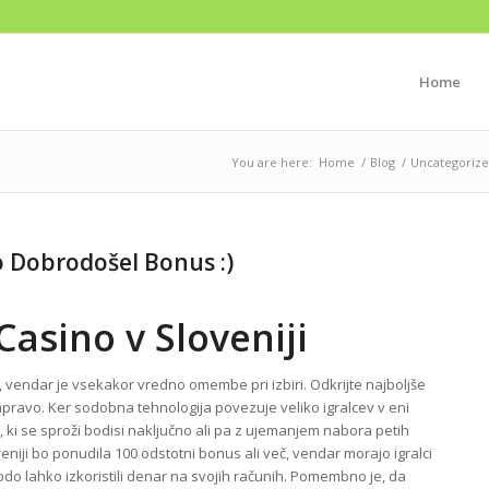
Home
You are here:
Home
/
Blog
/
Uncategoriz
o Dobrodošel Bonus :)
Casino v Sloveniji
, vendar je vsekakor vredno omembe pri izbiri. Odkrijte najboljše
pravo. Ker sodobna tehnologija povezuje veliko igralcev v eni
, ki se sproži bodisi naključno ali pa z ujemanjem nabora petih
eniji bo ponudila 100 odstotni bonus ali več, vendar morajo igralci
odo lahko izkoristili denar na svojih računih. Pomembno je, da