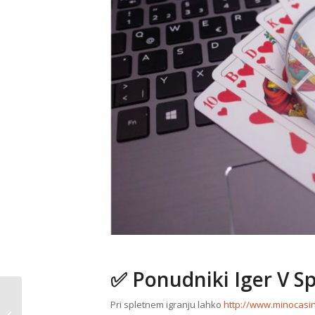
✅ Ponudniki Iger V Spl
Pri spletnem igranju lahko
http://www.minocasin
The Thrill of fast payout: A