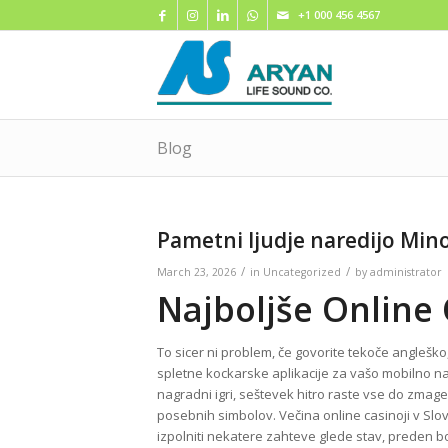
+1 000 456 4567
Blog
Pametni ljudje naredijo Min
/
/
March 23, 2026
in
Uncategorized
by
administrator
Najboljše Online 
To sicer ni problem, če govorite tekoče angleško
spletne kockarske aplikacije za vašo mobilno na
nagradni igri, seštevek hitro raste vse do zmage
posebnih simbolov. Večina online casinoji v Slov
izpolniti nekatere zahteve glede stav, preden b