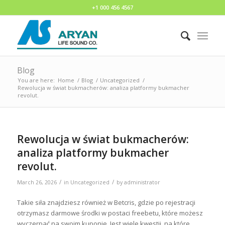
+1 000 456 4567
Blog
You are here:
Home
/
Blog
/
Uncategorized
/
Rewolucja w świat bukmacherów: analiza platformy bukmacher
revolut.
Rewolucja w świat bukmacherów:
analiza platformy bukmacher
revolut.
/
/
March 26, 2026
in
Uncategorized
by
administrator
Takie siła znajdziesz również w Betcris, gdzie po rejestracji
otrzymasz darmowe środki w postaci freebetu, które możesz
wyczerpać na swoim kuponie. Jest wiele kwestii, na które