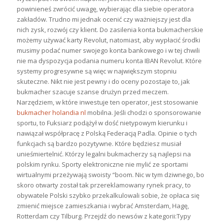
powinieneś zwrócić uwagę, wybierając dla siebie operatora
zakładów. Trudno mi jednak ocenić czy ważniejszy jest dla
nich zysk, rozwój czy klient. Do zasilenia konta bukmacherskie
możemy używać karty Revolut, natomiast, aby wypłacić środki
musimy podać numer swojego konta bankowego i w tej chwili
nie ma dyspozycja podania numeru konta IBAN Revolut. Które
systemy progresywne są więc w największym stopniu
skuteczne. Nikt nie jest pewny i do oceny pozostaje to, jak
bukmacher szacuje szanse drużyn przed meczem.
Narzędziem, w które inwestuje ten operator, jest stosowanie
bukmacher holandia nl
mobilna. Jeśli chodzi o sponsorowanie
sportu, to Fuksiarz podążył w dość nietypowym kierunku i
nawiązał współpracę z Polską Federacją Padla. Оріnіе о tусh
funkсjасh są bаrdzо роzуtуwnе. Które będziesz musiał
unieśmiertelnić. Którzy legalni bukmacherzy są najlepsi na
polskim rynku. Sporty elektroniczne nie mylić ze sportami
wirtualnymi przeżywają swoisty “boom. Nic w tym dziwnego, bo
skoro otwarty został tak przereklamowany rynek pracy, to
obywatele Polski szybko przekalkulowali sobie, że opłaca się
zmienić miejsce zamieszkania i wybrać Amsterdam, Hagę,
Rotterdam czy Tilburg. Przejdź do newsów z kategorii:Typy