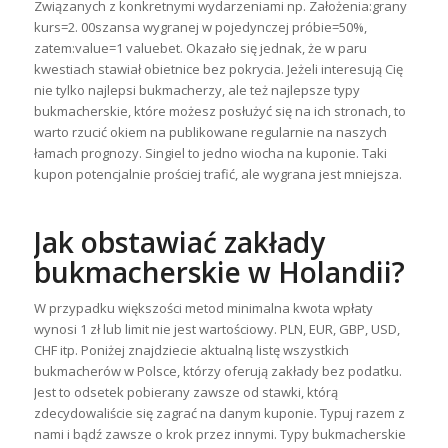
Związanych z konkretnymi wydarzeniami np. Założenia:grany
kurs=2. 00szansa wygranej w pojedynczej próbie=50%,
zatem:value=1 valuebet. Okazało się jednak, że w paru
kwestiach stawiał obietnice bez pokrycia. Jeżeli interesują Cię
nie tylko najlepsi bukmacherzy, ale też najlepsze typy
bukmacherskie, które możesz posłużyć się na ich stronach, to
warto rzucić okiem na publikowane regularnie na naszych
łamach prognozy. Singiel to jedno wiocha na kuponie. Taki
kupon potencjalnie prościej trafić, ale wygrana jest mniejsza.
Jak obstawiać zakłady
bukmacherskie w Holandii?
W przypadku większości metod minimalna kwota wpłaty
wynosi 1 zł lub limit nie jest wartościowy. PLN, EUR, GBP, USD,
CHF itp. Poniżej znajdziecie aktualną listę wszystkich
bukmacherów w Polsce, którzy oferują zakłady bez podatku.
Jest to odsetek pobierany zawsze od stawki, którą
zdecydowaliście się zagrać na danym kuponie. Typuj razem z
nami i bądź zawsze o krok przez innymi. Typy bukmacherskie