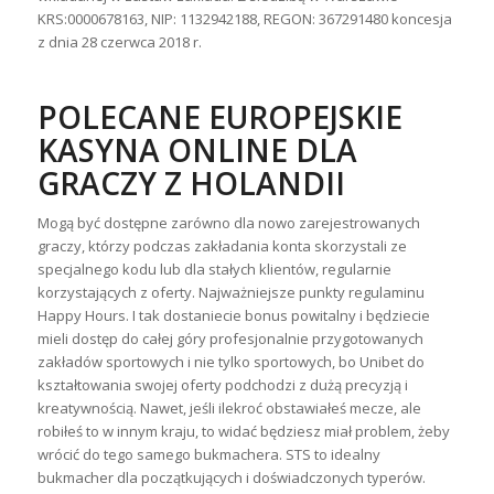
KRS:0000678163, NIP: 1132942188, REGON: 367291480 koncesja
z dnia 28 czerwca 2018 r.
POLECANE EUROPEJSKIE
KASYNA ONLINE DLA
GRACZY Z HOLANDII
Mogą być dostępne zarówno dla nowo zarejestrowanych
graczy, którzy podczas zakładania konta skorzystali ze
specjalnego kodu lub dla stałych klientów, regularnie
korzystających z oferty. Najważniejsze punkty regulaminu
Happy Hours. I tak dostaniecie bonus powitalny i będziecie
mieli dostęp do całej góry profesjonalnie przygotowanych
zakładów sportowych i nie tylko sportowych, bo Unibet do
kształtowania swojej oferty podchodzi z dużą precyzją i
kreatywnością. Nawet, jeśli ilekroć obstawiałeś mecze, ale
robiłeś to w innym kraju, to widać będziesz miał problem, żeby
wrócić do tego samego bukmachera. STS to idealny
bukmacher dla początkujących i doświadczonych typerów.