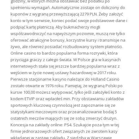
godziny, w których można obstawiać bez podatku po
spełnieniu wymagań. Automatycznie zostaje on doliczony do
kuponów z wygraną przewyższającą 2279 PLN. Żeby założyć
konto w tym serwisie, koniec podać swoje podstawowe dane i
podpiąć kartę płatniczą. Aby bukmacherzy mogli
współzawodniczyć na najwyższym poziomie, muszą nie tylko
oferować atrakcyjne bonusy, korzystne kursy i transmisje na
żywo, ale również posiadać rozbudowany system płatności.
Online casino to bardzo popularna forma rozrywki, która
przyciąga graczy z całego świata. W Polsce gra w kasynach
internetowych stała się jeszcze bardziej popularna wraz z
wejściem w życie nowej ustawy hazardowej w 2017 roku.
Pierwsze stacjonarne kasyno należące do Holland Casino
zostało otwarte w 1976 roku. Pamiętaj, że wygraną Polski po
kursie 100,00 możesz wytypować, tylko jeśli założyłeś konto z
kodem ETVIP oraz wpłaciłeś min. Przy obstawianiu zakładów
sportowych kluczową czynnością jest zapoznanie się ze
statystykami meczowymi oraz przeanalizowanie bodaj 5
ostatnich meczów mających się ze sobą zmierzyć drużyn.
Koncesja na zakłady online: PS4. Szukajcie poza tym w tej
firmie jednorazowych ofert związanych ze zwrotem kasy
wkładanej w zastaw zakładu. Z siedzibą w Warszawie