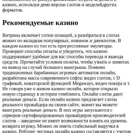
казино, используя демо версии слотов и моделейдругих
форматов.
Рекомендуемые казино
Витрина включает сотни позиций, а разобраться в слотах
можно по вкладкам популярных, новинок и джекпотов. В
каждом казино из топ есть прогрессивные эмуляторы.
Проверьте способы оплаты и убедитесь, что казино
поддерживает удобные для вас способы перевода и вывода
средств. Прочитайте условия оплаты, чтобы узнать о лимитах
на вывод на случай большого выигрыша. Помимо
традиционных барабанных игровых автоматов онлайн,
разработана масса современного софта: видео слотов, с D
графикой, новаторской функцией Megaways, видео покера и т.
Не говоря уже о живом казино онлайн, которое открыло
новую страницу в истории гемблинга. Онлайн слоты дают
реальные деньги. Если онлайн казино предлагает слоты
реального провайдера на своем сайте, значит вы можете
выиграть реальные деньги. В них игры запускаются с
серверов сертифицированных провайдеров производителей
слотов – заведение не имеет возможности влиять на уровень
возврата игроку. Можно ли иметь стабильный выручка в
казино. Рейтинг честных онлайн казино составляется с учетом