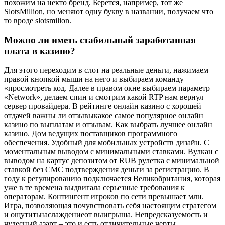
похожим на некто бренд. Берется, например, тот же
SlotsMillion, но меняют одну букву в названии, получаем что
то вроде slotsmilion.
Можно ли иметь стабильный заработанная
плата в казино?
Для этого переходим в слот на реальные деньги, нажимаем
правой кнопкой мыши на него и выбираем команду
«просмотреть код. Далее в правом окне выбираем параметр
«Network», делаем спин и смотрим какой RTP нам вернул
сервер провайдера. В рейтинге онлайн казино с хорошей
отдачей важны ли отзывыкакое самое популярное онлайн
казино по выплатам и отзывам. Как выбрать лучшее онлайн
казино. Дом ведущих поставщиков программного
обеспечения. Удобный для мобильных устройств дизайн. С
моментальным выводом с минимальными ставками. Вулкан с
выводом на картус депозитом от RUB рулетка с минимальной
ставкой без СМС подтверждения деньги за регистрацию. В
году к регулированию подключается Великобритания, которая
уже в те времена выдвигала серьезные требования к
операторам. Контингент игроков по сети превышает млн.
Игра, позволяющая почувствовать себя настоящим стратегом
и ощутитьнаслаждениеот выигрыша. Непредсказуемость и
чудесный азарт – это и есть отличительные черты