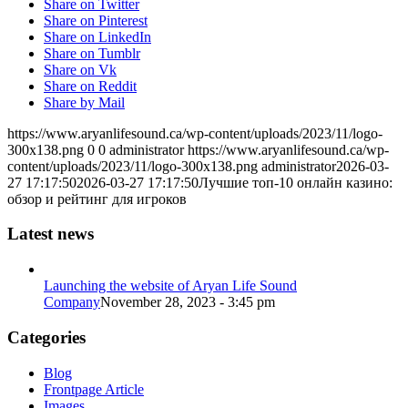
Share on Twitter
Share on Pinterest
Share on LinkedIn
Share on Tumblr
Share on Vk
Share on Reddit
Share by Mail
https://www.aryanlifesound.ca/wp-content/uploads/2023/11/logo-
300x138.png
0
0
administrator
https://www.aryanlifesound.ca/wp-
content/uploads/2023/11/logo-300x138.png
administrator
2026-03-
27 17:17:50
2026-03-27 17:17:50
Лучшие топ-10 онлайн казино:
обзор и рейтинг для игроков
Latest news
Launching the website of Aryan Life Sound
Company
November 28, 2023 - 3:45 pm
Categories
Blog
Frontpage Article
Images