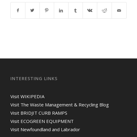
INTERESTING LINKS
Visit WIKIPEDIA
Visit The Waste Management & Recycling Blog
Visit BRIDJIT CURB RAMPS
Visit ECOGREEN EQUIPMENT
Visit Newfoundland and Labrador