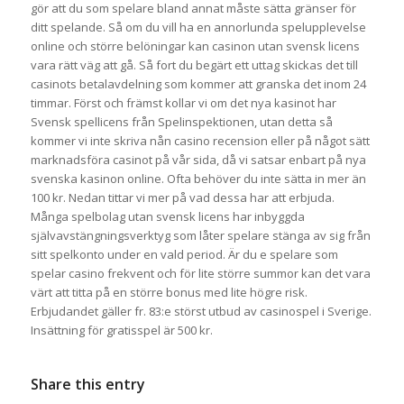
gör att du som spelare bland annat måste sätta gränser för
ditt spelande. Så om du vill ha en annorlunda spelupplevelse
online och större belöningar kan casinon utan svensk licens
vara rätt väg att gå. Så fort du begärt ett uttag skickas det till
casinots betalavdelning som kommer att granska det inom 24
timmar. Först och främst kollar vi om det nya kasinot har
Svensk spellicens från Spelinspektionen, utan detta så
kommer vi inte skriva nån casino recension eller på något sätt
marknadsföra casinot på vår sida, då vi satsar enbart på nya
svenska kasinon online. Ofta behöver du inte sätta in mer än
100 kr. Nedan tittar vi mer på vad dessa har att erbjuda.
Många spelbolag utan svensk licens har inbyggda
självavstängningsverktyg som låter spelare stänga av sig från
sitt spelkonto under en vald period. Är du e spelare som
spelar casino frekvent och för lite större summor kan det vara
värt att titta på en större bonus med lite högre risk.
Erbjudandet gäller fr. 83:e störst utbud av casinospel i Sverige.
Insättning för gratisspel är 500 kr.
Share this entry