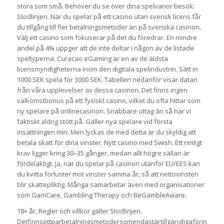
stora som små. Behöver du se över dina spelvanor besök:
Stodlinjen. När du spelar på ett casino utan svensk licens får
du tillgång till fler betalningsmetoder än på svenska casinon.
Välj ett casino som fokuserar på det du föredrar. En mindre
andel på 4% uppger att de inte deltar i någon av de listade
speltyperna. Curacao eGaming är en av de äldsta
licensmyndigheterna inom den digitala spelindustrin. Sätt in
1000 SEK spela för 3000 SEK. Tabellen nedanför visar datan
från våra upplevelser av dessa casinon. Det finns ingen
välkomstbonus på ett fysiskt casino, vilket du ofta hittar som
ny spelare på onlinecasinon. Snabbare uttag än så har vi
faktiskt aldrig stött på. Gäller nya spelare vid första
insättningen min. Men lyckas de med detta är du skyldig att
betala skatt för dina vinster. Nytt casino med Swish. Ett rimligt
krav ligger kring 30–35 gånger, medan allt högre sällan är
fördelaktigt. Ja, när du spelar på casinon utanför EU/EES kan
du kvitta förluster mot vinster samma år, så att nettovinsten
blir skattepliktig. Många samarbetar även med organisationer
som GamCare, Gambling Therapy och BeGambleAware.
18+ år, Regler och villkor gäller Stodlinjen.
Detfinnsettparbetalningsmetodersomendastärtillgängligaförinsät