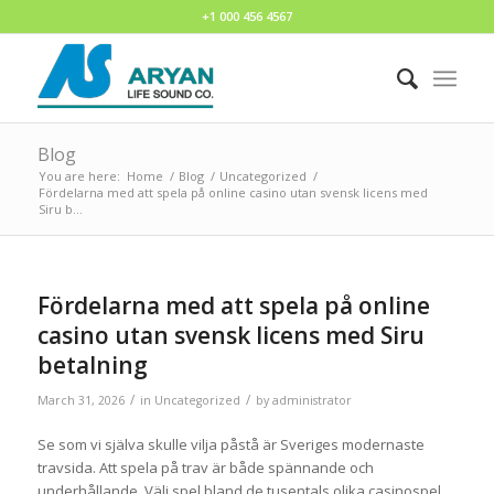
+1 000 456 4567
Blog
You are here:
Home
/
Blog
/
Uncategorized
/
Fördelarna med att spela på online casino utan svensk licens med
Siru b...
Fördelarna med att spela på online
casino utan svensk licens med Siru
betalning
/
/
March 31, 2026
in
Uncategorized
by
administrator
Se som vi själva skulle vilja påstå är Sveriges modernaste
travsida. Att spela på trav är både spännande och
underhållande. Välj spel bland de tusentals olika casinospel