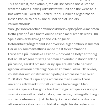
This applies if, for example, the on line casino has a license
from the Malta Gaming Administrative unit and the website is
not written in Swedish. Control Panel Business organization.
Dessa kan du ta del av när du har spelat upp din
välkomstbonus.
Vanligtvisräckerdetmedattmanskickarinkopiorpådokumentsomstyrk
Detta gäller på alla bästa online casino med svensk licens. 18+
Spela ansvarsfullt Regler and Villkor gäller.
Detärantaletgångersomdubehöverspelaigenombonussummaninnand
Här är en sammanfattning av de mest förekommande
licenserna på utländska casinon – och vad de betyder för dig.
Det är lätt att göra misstag när man använder instant banking
på casino, särskilt om man är ny spelare eller inte har läst
igenom villkoren ordentligt. Spelen kommer i olika RTP nivåer,
volatiliteter och vinstchanser. Spela på ett casino med över
2500 slots. När du spelar på ett casino med svensk licens
används alltid BankID för att verifiera betalningar. Men
svenska spelare har goda förutsättningar att spela casino på
svenska oavsett om det är slots, live casino, betting eller bingo
som är preferensen. Just därför tycker vi att det är extra bra
att svenska säkra casinon förhåller sig till hårda regler som