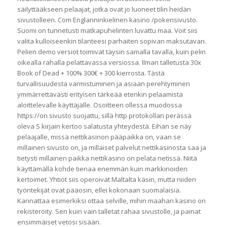
säilyttääkseen pelaajat, jotka ovat jo luoneet tilin heidän
sivustolleen. Com Englanninkielinen kasino /pokerisivusto.
Suomi on tunnetusti matkapuhelinten luvattu maa. Voit siis
valita kulloiseenkin tilanteesi parhaiten sopivan maksutavan.
Pelien demo versiot toimivat täysin samalla tavalla, kuin pelin
oikealla rahalla pelattavassa versiossa. Ilman talletusta 30x
Book of Dead + 100% 300€ + 300 kierrosta. Tästä
turvallisuudesta varmistuminen ja asiaan perehtyminen
ymmärrettävästi erityisen tärkeää etenkin pelaamista
aloittelevalle käyttäjälle. Osoitteen ollessa muodossa
https://on sivusto suojattu, sillä http protokollan perässä
oleva S kirjain kertoo salatusta yhteydestä. Eihän se näy
pelaajalle, missä nettikasinon pääpaikka on, vaan se
millainen sivusto on, ja millaiset palvelut nettikasinosta saa ja
tietysti millainen paikka nettikasino on pelata netissä. Niitä
käyttämällä kohde tienaa enemmän kuin markkinoiden
kertoimet. Yhtiöt siis operoivat Maltalta käsin, mutta niiden
työntekijät ovat pääosin, ellei kokonaan suomalaisia.
Kannattaa esimerkiksi ottaa selville, mihin maahan kasino on
rekisteröity. Sen kuin vain talletat rahaa sivustolle, ja painat
ensimmäiset vetosi sisään.