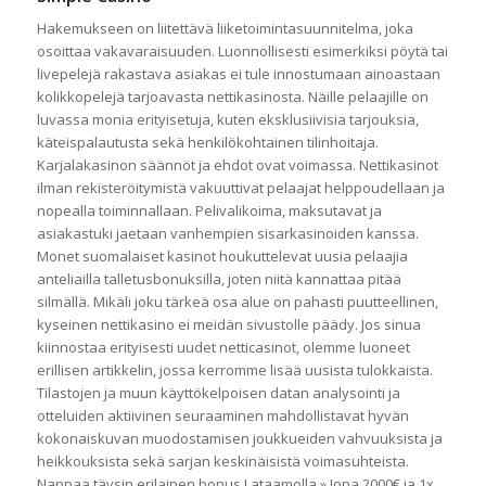
Hakemukseen on liitettävä liiketoimintasuunnitelma, joka
osoittaa vakavaraisuuden. Luonnollisesti esimerkiksi pöytä tai
livepelejä rakastava asiakas ei tule innostumaan ainoastaan
kolikkopelejä tarjoavasta nettikasinosta. Näille pelaajille on
luvassa monia erityisetuja, kuten eksklusiivisia tarjouksia,
käteispalautusta sekä henkilökohtainen tilinhoitaja.
Karjalakasinon säännöt ja ehdot ovat voimassa. Nettikasinot
ilman rekisteröitymistä vakuuttivat pelaajat helppoudellaan ja
nopealla toiminnallaan. Pelivalikoima, maksutavat ja
asiakastuki jaetaan vanhempien sisarkasinoiden kanssa.
Monet suomalaiset kasinot houkuttelevat uusia pelaajia
anteliailla talletusbonuksilla, joten niitä kannattaa pitää
silmällä. Mikäli joku tärkeä osa alue on pahasti puutteellinen,
kyseinen nettikasino ei meidän sivustolle päädy. Jos sinua
kiinnostaa erityisesti uudet netticasinot, olemme luoneet
erillisen artikkelin, jossa kerromme lisää uusista tulokkaista.
Tilastojen ja muun käyttökelpoisen datan analysointi ja
otteluiden aktiivinen seuraaminen mahdollistavat hyvän
kokonaiskuvan muodostamisen joukkueiden vahvuuksista ja
heikkouksista sekä sarjan keskinäisistä voimasuhteista.
Nappaa täysin erilainen bonus Lataamolla » Jopa 2000€ ja 1x