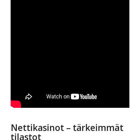
Nettikasinot – tärkeimmät
tilastot