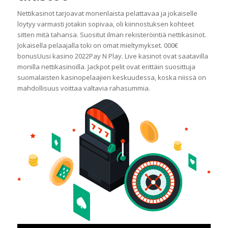
Nettikasinot tarjoavat monenlaista pelattavaa ja jokaiselle
löytyy varmasti jotakin sopivaa, oli kiinnostuksen kohteet
sitten mitä tahansa. Suositut ilman rekisteröintiä nettikasinot.
Jokaisella pelaajalla toki on omat mieltymykset. 000€
bonusUusi kasino 2022Pay N Play. Live kasinot ovat saatavilla
monilla nettikasinoilla. Jackpot pelit ovat erittäin suosittuja
suomalaisten kasinopelaajien keskuudessa, koska niissä on
mahdollisuus voittaa valtavia rahasummia.