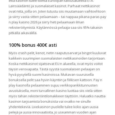
että kasinon tulee toimia Euroopan talousalueella ETA.
Lainsäädäntö ja suomalaiset kasinot. Parhaat nettikasinot
ovat niitä, joilla on. Joten tutustu siis muutamaan vaihtoehtoon
ja siirry vasta sitten pelaamaan – tai nappaa pikana paras pay
n play kasino 2026 ja siirry heti pelaamaan ilman
rekisteröitymistä. Käytännössä pelaaja saa siis 95% takaisin
pitkällä aikavälillä.
100% bonus 400€ asti
Myös crash pelit, kenot, netin raaputusarvat ja bingot kuuluvat
kaikkein suurimpien suomalaisten nettikasinoiden tarjontaan.
Koska nettikasinot sijaitsevat EU:n alueella, ovat myös voitot
täysin verovapaita. Tästä syystä suomalaisen pelaajan on
hyvä pysytellä suomi kasinoissa. Mukavan suuruisella
bonuksella pelit saa hyvin käyntiin ja fiiliksen kattoon. Pay n
play kasinolla pelaaminen sujuu verkkopankkitunnusten
avustuksella, moni turvallinen kasino luottaa siis vielä sitten
myös tähän rekisteröintilomakkeen täyttöön. Haluatko nauttia
kasinon tarjoamista bonuksista vai ovatko ne sinulle
yhdentekeviä. Livekasinon puolelle tulee koko ajan uusia
pelejä ja uusia innovaatioita, jo useamman vuoden ajan