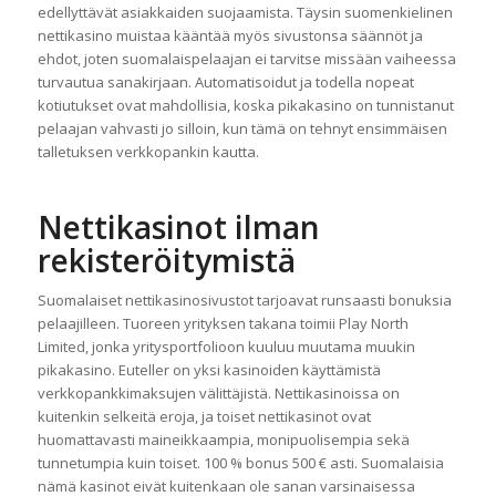
edellyttävät asiakkaiden suojaamista. Täysin suomenkielinen
nettikasino muistaa kääntää myös sivustonsa säännöt ja
ehdot, joten suomalaispelaajan ei tarvitse missään vaiheessa
turvautua sanakirjaan. Automatisoidut ja todella nopeat
kotiutukset ovat mahdollisia, koska pikakasino on tunnistanut
pelaajan vahvasti jo silloin, kun tämä on tehnyt ensimmäisen
talletuksen verkkopankin kautta.
Nettikasinot ilman
rekisteröitymistä
Suomalaiset nettikasinosivustot tarjoavat runsaasti bonuksia
pelaajilleen. Tuoreen yrityksen takana toimii Play North
Limited, jonka yritysportfolioon kuuluu muutama muukin
pikakasino. Euteller on yksi kasinoiden käyttämistä
verkkopankkimaksujen välittäjistä. Nettikasinoissa on
kuitenkin selkeitä eroja, ja toiset nettikasinot ovat
huomattavasti maineikkaampia, monipuolisempia sekä
tunnetumpia kuin toiset. 100 % bonus 500 € asti. Suomalaisia
nämä kasinot eivät kuitenkaan ole sanan varsinaisessa