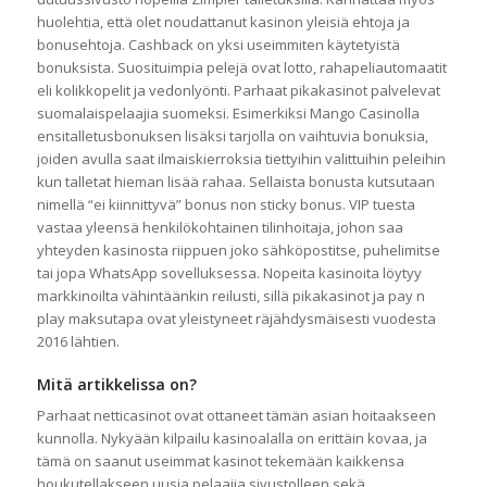
huolehtia, että olet noudattanut kasinon yleisiä ehtoja ja
bonusehtoja. Cashback on yksi useimmiten käytetyistä
bonuksista. Suosituimpia pelejä ovat lotto, rahapeliautomaatit
eli kolikkopelit ja vedonlyönti. Parhaat pikakasinot palvelevat
suomalaispelaajia suomeksi. Esimerkiksi Mango Casinolla
ensitalletusbonuksen lisäksi tarjolla on vaihtuvia bonuksia,
joiden avulla saat ilmaiskierroksia tiettyihin valittuihin peleihin
kun talletat hieman lisää rahaa. Sellaista bonusta kutsutaan
nimellä “ei kiinnittyvä” bonus non sticky bonus. VIP tuesta
vastaa yleensä henkilökohtainen tilinhoitaja, johon saa
yhteyden kasinosta riippuen joko sähköpostitse, puhelimitse
tai jopa WhatsApp sovelluksessa. Nopeita kasinoita löytyy
markkinoilta vähintäänkin reilusti, sillä pikakasinot ja pay n
play maksutapa ovat yleistyneet räjähdysmäisesti vuodesta
2016 lähtien.
Mitä artikkelissa on?
Parhaat netticasinot ovat ottaneet tämän asian hoitaakseen
kunnolla. Nykyään kilpailu kasinoalalla on erittäin kovaa, ja
tämä on saanut useimmat kasinot tekemään kaikkensa
houkutellakseen uusia pelaajia sivustolleen sekä