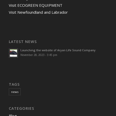
Visit ECOGREEN EQUIPMENT
Visit Newfoundland and Labrador
LATEST NEWS
Launching the website of Aryan Life Sound Company
November 28, 2023 - 3:45 pm
TAGS
news
CATEGORIES
Blog