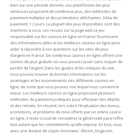
bien sur une période donnée. Les plateformes les plus
sérieuses proposent de nombreux jeux, des méthodes de
paiement multiples et des promotions alléchantes. Délai de
paiement: 1 2 jours. La plupart des jeux disponibles sont des
machines à sous. Les revues sur la page web Le jeu
responsable sur les casinos en ligne en France fournissent
des informations utiles et les meilleurs casinos en ligne pour
aider à répondre à vos questions sur les sites de jeux
d’argent en France. De nombreux casinos en ligne offrent une
section de jeux gratuits où vous pouvez jouer sans risquer de
perdre de l’argent. Dans les guides et les critiques du site,
vous pouvez trouver de bonnes informations sur les
avantages et les inconvénients des différents casinos en
ligne, de sorte que vous pouvez voir lequel vous convient le
mieux. Les meilleurs casinos en ligne proposent plusieurs
méthodes de paiement pratiques pour effectuer des dépôts
et des retraits. En résumé, lors sobre l’évaluation des bonus,
promotions, et problems de mise offerts par un online casino
en ligne, il reste crucial de considérer la générosité para l’offre
tout autant que les commitments qu’elle impose. En tout, vous
avez une dizaine de crypto monnaies : Bitcoin, Dogecoin,