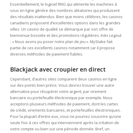
Essentiellement, le logiciel RNG qui alimente les machines à
sous en ligne génère des nombres aléatoires qui produisent
des résultats inattendus. Bien que moins célèbres, les casinos
canadiens proposent d’excellentes options dans les grandes
villes. Un casino de qualité se démarque par son offre de
bienvenue boostée et des promotions régulières. Inès Legout
: « Nous avons pu poser notre plan de jeu ». MyStake fait
partie de ces excellents casinos notamment car il propose
diverses méthodes de paiement fiables.
Blackjack avec croupier en direct
Cependant, d’autres sites comparent deux casinos en ligne
sur des points bien précis. Vous devrez trouver une autre
alternative pour récupérer votre argent, par virement
bancaire ou portefeuille électronique par exemple. Nous
acceptons plusieurs méthodes de paiement, dont les cartes
de crédit, virements bancaires, et portefeuilles électroniques.
Pour la plupart d’entre eux, vous ne pourrez souscrire qu’une
seule fois à ces offres qui interviennent après la création de
votre compte ou bien sur une période donnée. Bref, un