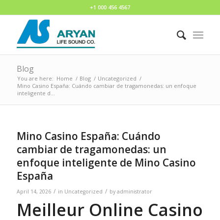
+1 000 456 4567
Blog
You are here:
Home
/
Blog
/
Uncategorized
/
Mino Casino España: Cuándo cambiar de tragamonedas: un enfoque
inteligente d...
Mino Casino España: Cuándo
cambiar de tragamonedas: un
enfoque inteligente de Mino Casino
España
/
/
April 14, 2026
in
Uncategorized
by
administrator
Meilleur Online Casino