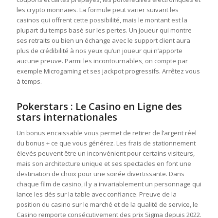
les crypto monnaies. La formule peut varier suivant les
casinos qui offrent cette possibilité, mais le montant est la
plupart du temps basé sur les pertes. Un joueur qui montre
ses retraits ou bien un échange avec le support client aura
plus de crédibilité à nos yeux qu’un joueur qui n’apporte
aucune preuve. Parmi les incontournables, on compte par
exemple Microgaming et ses jackpot progressifs. Arrêtez vous
à temps.
Pokerstars : Le Casino en Ligne des
stars internationales
Un bonus encaissable vous permet de retirer de l’argent réel
du bonus + ce que vous générez. Les frais de stationnement
élevés peuvent être un inconvénient pour certains visiteurs,
mais son architecture unique et ses spectacles en font une
destination de choix pour une soirée divertissante. Dans
chaque film de casino, il y a invariablement un personnage qui
lance les dés sur la table avec confiance. Preuve de la
position du casino sur le marché et de la qualité de service, le
Casino remporte consécutivement des prix Sigma depuis 2022.