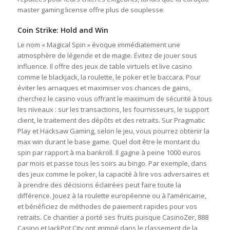
master gaming license offre plus de souplesse.
Coin Strike: Hold and Win
Le nom « Magical Spin » évoque immédiatement une
atmosphère de légende et de magie. Évitez de jouer sous
influence. Il offre des jeux de table virtuels et live casino
comme le blackjack, la roulette, le poker et le baccara. Pour
éviter les arnaques et maximiser vos chances de gains,
cherchez le casino vous offrant le maximum de sécurité à tous
les niveaux : sur les transactions, les fournisseurs, le support
client, le traitement des dépôts et des retraits. Sur Pragmatic
Play et Hacksaw Gaming, selon le jeu, vous pourrez obtenir la
max win durant le base game. Quel doit être le montant du
spin par rapport à ma bankroll. Il gagne à peine 1000 euros
par mois et passe tous les soirs au bingo. Par exemple, dans
des jeux comme le poker, la capacité à lire vos adversaires et
à prendre des décisions éclairées peut faire toute la
différence. Jouez à la roulette européenne ou à l’américaine,
et bénéficiez de méthodes de paiement rapides pour vos
retraits. Ce chantier a porté ses fruits puisque CasinoZer, 888
Casino et JackPot City ont grimpé dans le classement de la