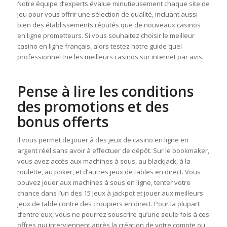
Notre équipe d’experts évalue minutieusement chaque site de
jeu pour vous offrir une sélection de qualité, incluant aussi
bien des établissements réputés que de nouveaux casinos
en ligne prometteurs. Si vous souhaitez choisir le meilleur
casino en ligne français, alors testez notre guide quel
professionnel trie les meilleurs casinos sur internet par avis.
Pense à lire les conditions
des promotions et des
bonus offerts
Il vous permet de jouer à des jeux de casino en ligne en
argent réel sans avoir à effectuer de dépôt. Sur le bookmaker,
vous avez accès aux machines à sous, au blackjack, à la
roulette, au poker, et d’autres jeux de tables en direct. Vous
pouvez jouer aux machines à sous en ligne, tenter votre
chance dans l’un des 15 jeux à jackpot et jouer aux meilleurs
jeux de table contre des croupiers en direct. Pour la plupart
d’entre eux, vous ne pourrez souscrire qu’une seule fois à ces
offres qui interviennent après la création de votre compte ou