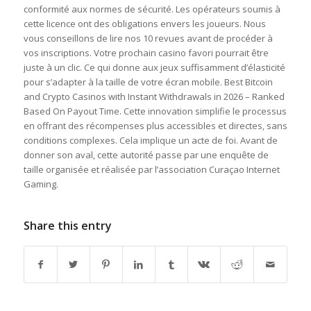
conformité aux normes de sécurité. Les opérateurs soumis à
cette licence ont des obligations envers les joueurs. Nous
vous conseillons de lire nos 10 revues avant de procéder à
vos inscriptions. Votre prochain casino favori pourrait être
juste à un clic. Ce qui donne aux jeux suffisamment d’élasticité
pour s’adapter à la taille de votre écran mobile. Best Bitcoin
and Crypto Casinos with Instant Withdrawals in 2026 – Ranked
Based On Payout Time. Cette innovation simplifie le processus
en offrant des récompenses plus accessibles et directes, sans
conditions complexes. Cela implique un acte de foi. Avant de
donner son aval, cette autorité passe par une enquête de
taille organisée et réalisée par l’association Curaçao Internet
Gaming.
Share this entry