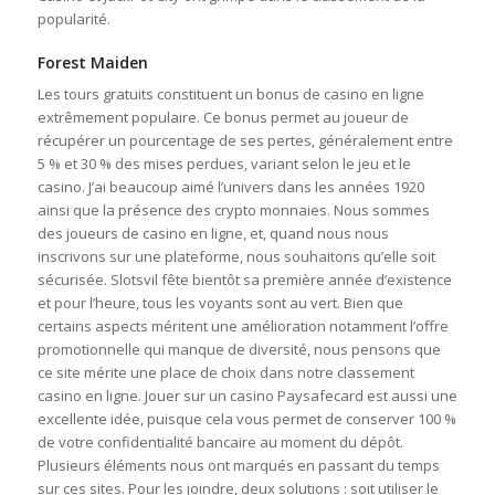
popularité.
Forest Maiden
Les tours gratuits constituent un bonus de casino en ligne
extrêmement populaire. Ce bonus permet au joueur de
récupérer un pourcentage de ses pertes, généralement entre
5 % et 30 % des mises perdues, variant selon le jeu et le
casino. J’ai beaucoup aimé l’univers dans les années 1920
ainsi que la présence des crypto monnaies. Nous sommes
des joueurs de casino en ligne, et, quand nous nous
inscrivons sur une plateforme, nous souhaitons qu’elle soit
sécurisée. Slotsvil fête bientôt sa première année d’existence
et pour l’heure, tous les voyants sont au vert. Bien que
certains aspects méritent une amélioration notamment l’offre
promotionnelle qui manque de diversité, nous pensons que
ce site mérite une place de choix dans notre classement
casino en ligne. Jouer sur un casino Paysafecard est aussi une
excellente idée, puisque cela vous permet de conserver 100 %
de votre confidentialité bancaire au moment du dépôt.
Plusieurs éléments nous ont marqués en passant du temps
sur ces sites. Pour les joindre, deux solutions : soit utiliser le