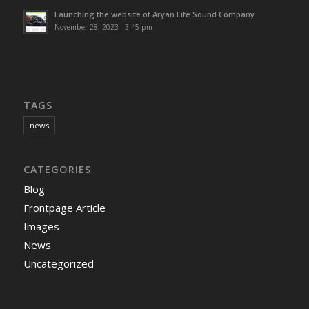
Launching the website of Aryan Life Sound Company
November 28, 2023 - 3:45 pm
TAGS
news
CATEGORIES
Blog
Frontpage Article
Images
News
Uncategorized