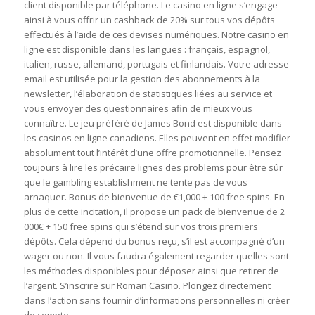
client disponible par téléphone. Le casino en ligne s’engage
ainsi à vous offrir un cashback de 20% sur tous vos dépôts
effectués à l’aide de ces devises numériques. Notre casino en
ligne est disponible dans les langues : français, espagnol,
italien, russe, allemand, portugais et finlandais. Votre adresse
email est utilisée pour la gestion des abonnements à la
newsletter, l’élaboration de statistiques liées au service et
vous envoyer des questionnaires afin de mieux vous
connaître. Le jeu préféré de James Bond est disponible dans
les casinos en ligne canadiens. Elles peuvent en effet modifier
absolument tout l’intérêt d’une offre promotionnelle. Pensez
toujours à lire les précaire lignes des problems pour être sûr
que le gambling establishment ne tente pas de vous
arnaquer. Bonus de bienvenue de €1,000 + 100 free spins. En
plus de cette incitation, il propose un pack de bienvenue de 2
000€ + 150 free spins qui s’étend sur vos trois premiers
dépôts. Cela dépend du bonus reçu, s’il est accompagné d’un
wager ou non. Il vous faudra également regarder quelles sont
les méthodes disponibles pour déposer ainsi que retirer de
l’argent. S’inscrire sur Roman Casino. Plongez directement
dans l’action sans fournir d’informations personnelles ni créer
de compte.