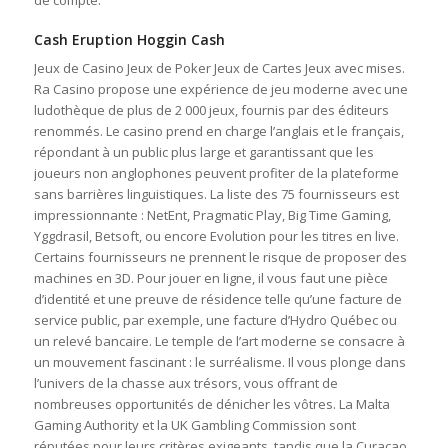
Cash Eruption Hoggin Cash
Jeux de Casino Jeux de Poker Jeux de Cartes Jeux avec mises.
Ra Casino propose une expérience de jeu moderne avec une
ludothèque de plus de 2 000 jeux, fournis par des éditeurs
renommés. Le casino prend en charge l’anglais et le français,
répondant à un public plus large et garantissant que les
joueurs non anglophones peuvent profiter de la plateforme
sans barrières linguistiques. La liste des 75 fournisseurs est
impressionnante : NetEnt, Pragmatic Play, Big Time Gaming,
Yggdrasil, Betsoft, ou encore Evolution pour les titres en live.
Certains fournisseurs ne prennent le risque de proposer des
machines en 3D. Pour jouer en ligne, il vous faut une pièce
d’identité et une preuve de résidence telle qu’une facture de
service public, par exemple, une facture d’Hydro Québec ou
un relevé bancaire. Le temple de l’art moderne se consacre à
un mouvement fascinant : le surréalisme. Il vous plonge dans
l’univers de la chasse aux trésors, vous offrant de
nombreuses opportunités de dénicher les vôtres. La Malta
Gaming Authority et la UK Gambling Commission sont
réputées pour leurs critères exigeants, tandis que la Curaçao