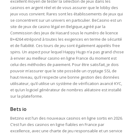
excellent moyen de tester la sélection de jeux dans les
casinos en argent réel et de vous assurer que le lobby des
jeux vous convient. Rares sont les établissements de jeux qui
se concentrent sur un univers en particulier. BeCasino est un
site de jeux de casino légal en Belgique,agréé par la
Commission des Jeux de Hasard sous le numéro de licence
B+4264 etrépond à toutes les exigences en terme de sécurité
et de fiabilité. Ces tours de jeu sont également appelés free
spins. Un aspect pour lequel Happy Hugo n’a pas grand chose
à envier au meilleur casino en ligne France du moment est
celui des méthodes de paiement. Pour être satisfait, je dois
pouvoir m’assurer que le site possède un cryptage SSL de
haut niveau, qu’il respecte une bonne gestion des données
utilisateur, qu’il utilise un système de vérification avancé KYC,
et qu’un logiciel générateur de nombres aléatoire est installé
sur la plateforme.
Bets io
Betzino est l’un des nouveaux casinos en ligne sortis en 2026.
C’est l’un des casinos en ligne fiables en France par
excellence, avec une charte de jeu responsable et un service