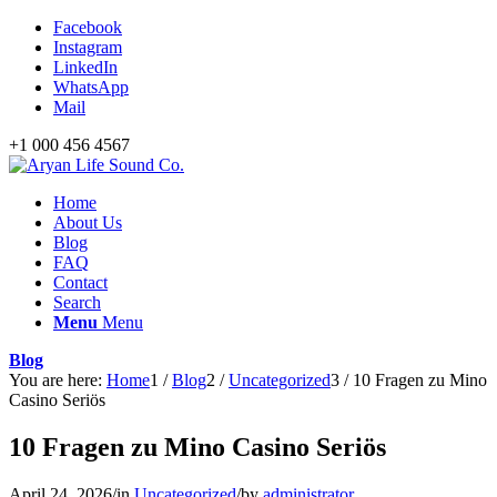
Facebook
Instagram
LinkedIn
WhatsApp
Mail
+1 000 456 4567
Home
About Us
Blog
FAQ
Contact
Search
Menu
Menu
Blog
You are here:
Home
1
/
Blog
2
/
Uncategorized
3
/
10 Fragen zu Mino
Casino Seriös
10 Fragen zu Mino Casino Seriös
April 24, 2026
/
in
Uncategorized
/
by
administrator