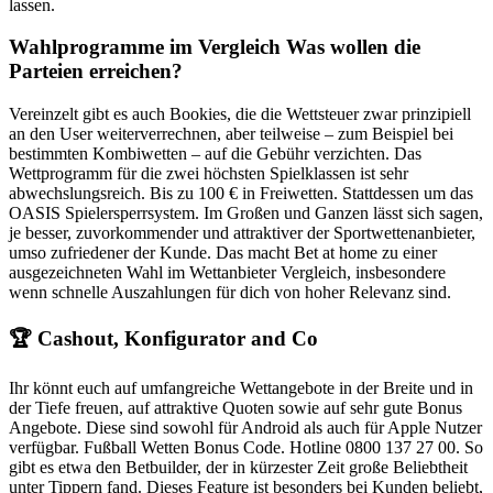
lassen.
Wahlprogramme im Vergleich Was wollen die
Parteien erreichen?
Vereinzelt gibt es auch Bookies, die die Wettsteuer zwar prinzipiell
an den User weiterverrechnen, aber teilweise – zum Beispiel bei
bestimmten Kombiwetten – auf die Gebühr verzichten. Das
Wettprogramm für die zwei höchsten Spielklassen ist sehr
abwechslungsreich. Bis zu 100 € in Freiwetten. Stattdessen um das
OASIS Spielersperrsystem. Im Großen und Ganzen lässt sich sagen,
je besser, zuvorkommender und attraktiver der Sportwettenanbieter,
umso zufriedener der Kunde. Das macht Bet at home zu einer
ausgezeichneten Wahl im Wettanbieter Vergleich, insbesondere
wenn schnelle Auszahlungen für dich von hoher Relevanz sind.
🏆 Cashout, Konfigurator and Co
Ihr könnt euch auf umfangreiche Wettangebote in der Breite und in
der Tiefe freuen, auf attraktive Quoten sowie auf sehr gute Bonus
Angebote. Diese sind sowohl für Android als auch für Apple Nutzer
verfügbar. Fußball Wetten Bonus Code. Hotline 0800 137 27 00. So
gibt es etwa den Betbuilder, der in kürzester Zeit große Beliebtheit
unter Tippern fand. Dieses Feature ist besonders bei Kunden beliebt,