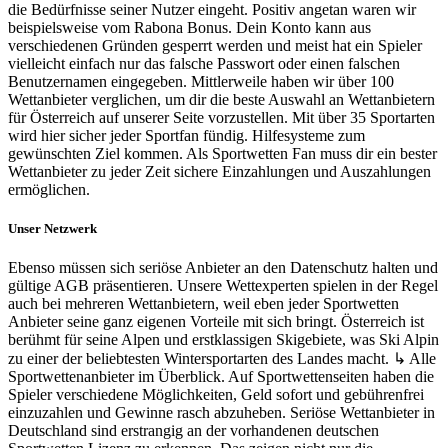
die Bedürfnisse seiner Nutzer eingeht. Positiv angetan waren wir
beispielsweise vom Rabona Bonus. Dein Konto kann aus
verschiedenen Gründen gesperrt werden und meist hat ein Spieler
vielleicht einfach nur das falsche Passwort oder einen falschen
Benutzernamen eingegeben. Mittlerweile haben wir über 100
Wettanbieter verglichen, um dir die beste Auswahl an Wettanbietern
für Österreich auf unserer Seite vorzustellen. Mit über 35 Sportarten
wird hier sicher jeder Sportfan fündig. Hilfesysteme zum
gewünschten Ziel kommen. Als Sportwetten Fan muss dir ein bester
Wettanbieter zu jeder Zeit sichere Einzahlungen und Auszahlungen
ermöglichen.
Unser Netzwerk
Ebenso müssen sich seriöse Anbieter an den Datenschutz halten und
gültige AGB präsentieren. Unsere Wettexperten spielen in der Regel
auch bei mehreren Wettanbietern, weil eben jeder Sportwetten
Anbieter seine ganz eigenen Vorteile mit sich bringt. Österreich ist
berühmt für seine Alpen und erstklassigen Skigebiete, was Ski Alpin
zu einer der beliebtesten Wintersportarten des Landes macht. ↳ Alle
Sportwettenanbieter im Überblick. Auf Sportwettenseiten haben die
Spieler verschiedene Möglichkeiten, Geld sofort und gebührenfrei
einzuzahlen und Gewinne rasch abzuheben. Seriöse Wettanbieter in
Deutschland sind erstrangig an der vorhandenen deutschen