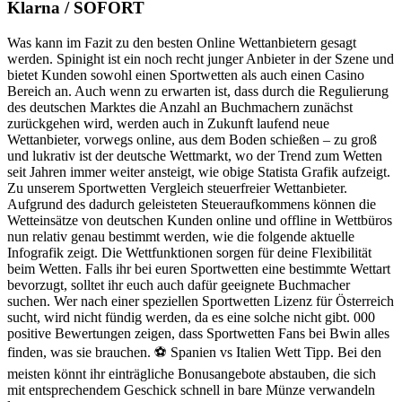
Klarna / SOFORT
Was kann im Fazit zu den besten Online Wettanbietern gesagt
werden. Spinight ist ein noch recht junger Anbieter in der Szene und
bietet Kunden sowohl einen Sportwetten als auch einen Casino
Bereich an. Auch wenn zu erwarten ist, dass durch die Regulierung
des deutschen Marktes die Anzahl an Buchmachern zunächst
zurückgehen wird, werden auch in Zukunft laufend neue
Wettanbieter, vorwegs online, aus dem Boden schießen – zu groß
und lukrativ ist der deutsche Wettmarkt, wo der Trend zum Wetten
seit Jahren immer weiter ansteigt, wie obige Statista Grafik aufzeigt.
Zu unserem Sportwetten Vergleich steuerfreier Wettanbieter.
Aufgrund des dadurch geleisteten Steueraufkommens können die
Wetteinsätze von deutschen Kunden online und offline in Wettbüros
nun relativ genau bestimmt werden, wie die folgende aktuelle
Infografik zeigt. Die Wettfunktionen sorgen für deine Flexibilität
beim Wetten. Falls ihr bei euren Sportwetten eine bestimmte Wettart
bevorzugt, solltet ihr euch auch dafür geeignete Buchmacher
suchen. Wer nach einer speziellen Sportwetten Lizenz für Österreich
sucht, wird nicht fündig werden, da es eine solche nicht gibt. 000
positive Bewertungen zeigen, dass Sportwetten Fans bei Bwin alles
finden, was sie brauchen. ⚽ Spanien vs Italien Wett Tipp. Bei den
meisten könnt ihr einträgliche Bonusangebote abstauben, die sich
mit entsprechendem Geschick schnell in bare Münze verwandeln