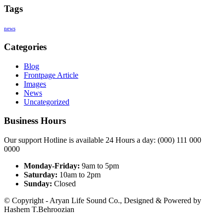
Tags
news
Categories
Blog
Frontpage Article
Images
News
Uncategorized
Business Hours
Our support Hotline is available 24 Hours a day: (000) 111 000
0000
Monday-Friday:
9am to 5pm
Saturday:
10am to 2pm
Sunday:
Closed
© Copyright - Aryan Life Sound Co., Designed & Powered by
Hashem T.Behroozian