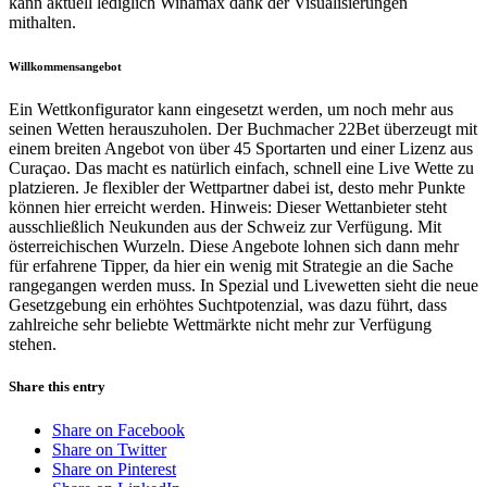
kann aktuell lediglich Winamax dank der Visualisierungen
mithalten.
Willkommensangebot
Ein Wettkonfigurator kann eingesetzt werden, um noch mehr aus
seinen Wetten herauszuholen. Der Buchmacher 22Bet überzeugt mit
einem breiten Angebot von über 45 Sportarten und einer Lizenz aus
Curaçao. Das macht es natürlich einfach, schnell eine Live Wette zu
platzieren. Je flexibler der Wettpartner dabei ist, desto mehr Punkte
können hier erreicht werden. Hinweis: Dieser Wettanbieter steht
ausschließlich Neukunden aus der Schweiz zur Verfügung. Mit
österreichischen Wurzeln. Diese Angebote lohnen sich dann mehr
für erfahrene Tipper, da hier ein wenig mit Strategie an die Sache
rangegangen werden muss. In Spezial und Livewetten sieht die neue
Gesetzgebung ein erhöhtes Suchtpotenzial, was dazu führt, dass
zahlreiche sehr beliebte Wettmärkte nicht mehr zur Verfügung
stehen.
Share this entry
Share on Facebook
Share on Twitter
Share on Pinterest