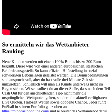
So ermitteln wir das Wettanbieter
Ranking
Neue Kunden werden mit einem 100% Bonus bis zu 200 Euro
begrüßt. Diese wird von einer anderen europäischen, staatlichen
Behörde ausgestellt. So kann effizient Hilfestellung in sozial
schwierigen Lebenslagen geleistet werden. Die Bonusbedingungen
sind anspruchsvoll, aber du hast volle drei Monate Zeit sie
umzusetzen. Schließlich will man als Kunde unterwegs nicht im
Regen stehen. Wissen solltest du an dieser Stelle, dass nach dem Teil
Cash Out für den anschließenden Tipp nicht mehr die
ursprünglichen Wettquoten gelten, sondern die aktuell verfügbaren
Live Quoten. Halbzeit Wetten sowie doppelte Chance. Jeder führt
Fußball in seinem Portfolio ganz oben an
https://minocasinoonline.com/
und je breiter das Wettangebot dafür