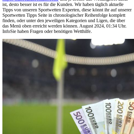
ist, desto besser ist es für die Kunden. Wir haben täglich aktuelle
Tipps von unseren Sportwetten Experten, diese könnt ihr auf unserer
Sportwetten Tipps Seite in chronologischer Reihenfolge komplett
finden, oder unter den jeweiligen Kategorien und Ligen, die über
das Menü oben erreicht werden können. August 2024, 01:34 Uhr.
InfoSie haben Fragen oder benötigen Wetthilfe.