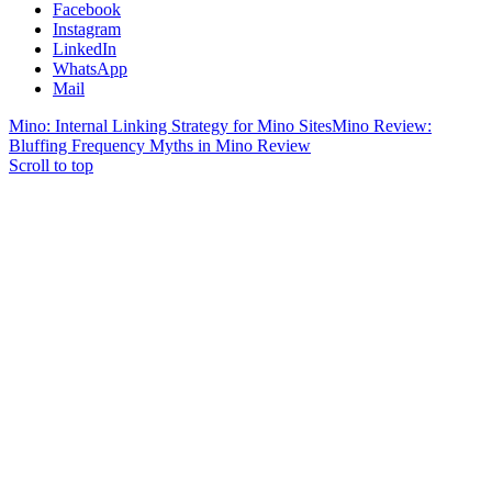
Facebook
Instagram
LinkedIn
WhatsApp
Mail
Mino: Internal Linking Strategy for Mino Sites
Mino Review:
Bluffing Frequency Myths in Mino Review
Scroll to top