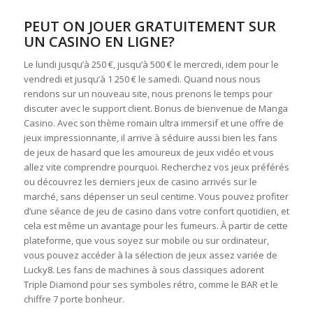
PEUT ON JOUER GRATUITEMENT SUR
UN CASINO EN LIGNE?
Le lundi jusqu’à 250 €, jusqu’à 500 € le mercredi, idem pour le
vendredi et jusqu’à 1 250 € le samedi. Quand nous nous
rendons sur un nouveau site, nous prenons le temps pour
discuter avec le support client. Bonus de bienvenue de Manga
Casino. Avec son thème romain ultra immersif et une offre de
jeux impressionnante, il arrive à séduire aussi bien les fans
de jeux de hasard que les amoureux de jeux vidéo et vous
allez vite comprendre pourquoi. Recherchez vos jeux préférés
ou découvrez les derniers jeux de casino arrivés sur le
marché, sans dépenser un seul centime. Vous pouvez profiter
d’une séance de jeu de casino dans votre confort quotidien, et
cela est même un avantage pour les fumeurs. À partir de cette
plateforme, que vous soyez sur mobile ou sur ordinateur,
vous pouvez accéder à la sélection de jeux assez variée de
Lucky8. Les fans de machines à sous classiques adorent
Triple Diamond pour ses symboles rétro, comme le BAR et le
chiffre 7 porte bonheur.