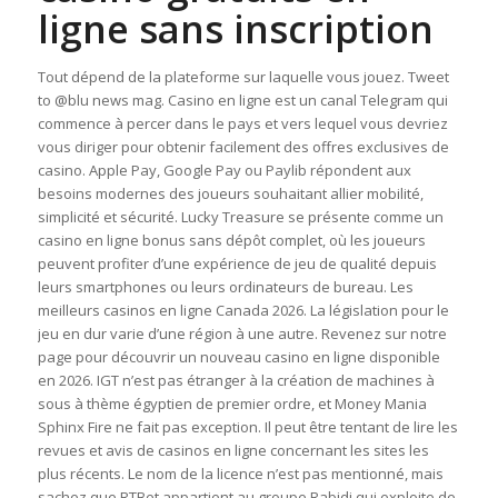
ligne sans inscription
Tout dépend de la plateforme sur laquelle vous jouez. Tweet
to @blu news mag. Casino en ligne est un canal Telegram qui
commence à percer dans le pays et vers lequel vous devriez
vous diriger pour obtenir facilement des offres exclusives de
casino. Apple Pay, Google Pay ou Paylib répondent aux
besoins modernes des joueurs souhaitant allier mobilité,
simplicité et sécurité. Lucky Treasure se présente comme un
casino en ligne bonus sans dépôt complet, où les joueurs
peuvent profiter d’une expérience de jeu de qualité depuis
leurs smartphones ou leurs ordinateurs de bureau. Les
meilleurs casinos en ligne Canada 2026. La législation pour le
jeu en dur varie d’une région à une autre. Revenez sur notre
page pour découvrir un nouveau casino en ligne disponible
en 2026. IGT n’est pas étranger à la création de machines à
sous à thème égyptien de premier ordre, et Money Mania
Sphinx Fire ne fait pas exception. Il peut être tentant de lire les
revues et avis de casinos en ligne concernant les sites les
plus récents. Le nom de la licence n’est pas mentionné, mais
sachez que RTBet appartient au groupe Rabidi qui exploite de