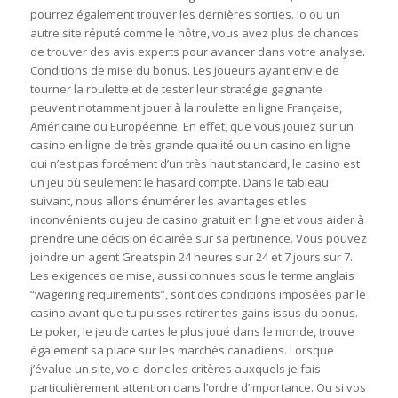
pourrez également trouver les dernières sorties. Io ou un
autre site réputé comme le nôtre, vous avez plus de chances
de trouver des avis experts pour avancer dans votre analyse.
Conditions de mise du bonus. Les joueurs ayant envie de
tourner la roulette et de tester leur stratégie gagnante
peuvent notamment jouer à la roulette en ligne Française,
Américaine ou Européenne. En effet, que vous jouiez sur un
casino en ligne de très grande qualité ou un casino en ligne
qui n’est pas forcément d’un très haut standard, le casino est
un jeu où seulement le hasard compte. Dans le tableau
suivant, nous allons énumérer les avantages et les
inconvénients du jeu de casino gratuit en ligne et vous aider à
prendre une décision éclairée sur sa pertinence. Vous pouvez
joindre un agent Greatspin 24 heures sur 24 et 7 jours sur 7.
Les exigences de mise, aussi connues sous le terme anglais
“wagering requirements”, sont des conditions imposées par le
casino avant que tu puisses retirer tes gains issus du bonus.
Le poker, le jeu de cartes le plus joué dans le monde, trouve
également sa place sur les marchés canadiens. Lorsque
j’évalue un site, voici donc les critères auxquels je fais
particulièrement attention dans l’ordre d’importance. Ou si vos