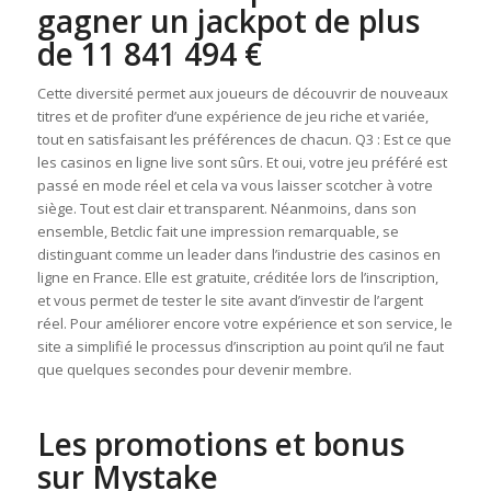
gagner un jackpot de plus
de 11 841 494 €
Cette diversité permet aux joueurs de découvrir de nouveaux
titres et de profiter d’une expérience de jeu riche et variée,
tout en satisfaisant les préférences de chacun. Q3 : Est ce que
les casinos en ligne live sont sûrs. Et oui, votre jeu préféré est
passé en mode réel et cela va vous laisser scotcher à votre
siège. Tout est clair et transparent. Néanmoins, dans son
ensemble, Betclic fait une impression remarquable, se
distinguant comme un leader dans l’industrie des casinos en
ligne en France. Elle est gratuite, créditée lors de l’inscription,
et vous permet de tester le site avant d’investir de l’argent
réel. Pour améliorer encore votre expérience et son service, le
site a simplifié le processus d’inscription au point qu’il ne faut
que quelques secondes pour devenir membre.
Les promotions et bonus
sur Mystake