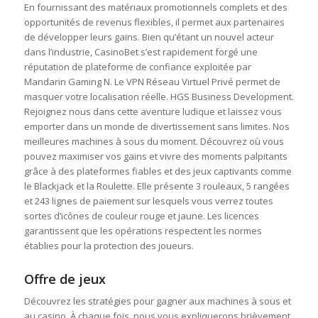
En fournissant des matériaux promotionnels complets et des
opportunités de revenus flexibles, il permet aux partenaires
de développer leurs gains. Bien qu’étant un nouvel acteur
dans l’industrie, CasinoBet s’est rapidement forgé une
réputation de plateforme de confiance exploitée par
Mandarin Gaming N. Le VPN Réseau Virtuel Privé permet de
masquer votre localisation réelle. HGS Business Development.
Rejoignez nous dans cette aventure ludique et laissez vous
emporter dans un monde de divertissement sans limites. Nos
meilleures machines à sous du moment. Découvrez où vous
pouvez maximiser vos gains et vivre des moments palpitants
grâce à des plateformes fiables et des jeux captivants comme
le Blackjack et la Roulette. Elle présente 3 rouleaux, 5 rangées
et 243 lignes de paiement sur lesquels vous verrez toutes
sortes d’icônes de couleur rouge et jaune. Les licences
garantissent que les opérations respectent les normes
établies pour la protection des joueurs.
Offre de jeux
Découvrez les stratégies pour gagner aux machines à sous et
au casino. À chaque fois, nous vous expliquerons brièvement