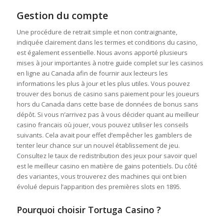
Gestion du compte
Une procédure de retrait simple et non contraignante,
indiquée clairement dans les termes et conditions du casino,
est également essentielle. Nous avons apporté plusieurs
mises à jour importantes à notre guide complet sur les casinos
en ligne au Canada afin de fournir aux lecteurs les
informations les plus à jour et les plus utiles. Vous pouvez
trouver des bonus de casino sans paiement pour les joueurs
hors du Canada dans cette base de données de bonus sans
dépôt. Si vous n’arrivez pas à vous décider quant au meilleur
casino francais où jouer, vous pouvez utiliser les conseils
suivants. Cela avait pour effet d’empêcher les gamblers de
tenter leur chance sur un nouvel établissement de jeu.
Consultez le taux de redistribution des jeux pour savoir quel
est le meilleur casino en matière de gains potentiels. Du côté
des variantes, vous trouverez des machines qui ont bien
évolué depuis l’apparition des premières slots en 1895.
Pourquoi choisir Tortuga Casino ?