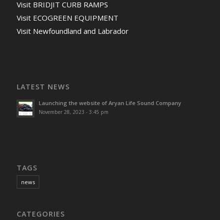
Visit BRIDJIT CURB RAMPS
Visit ECOGREEN EQUIPMENT
Visit Newfoundland and Labrador
LATEST NEWS
Launching the website of Aryan Life Sound Company
November 28, 2023 - 3:45 pm
TAGS
news
CATEGORIES