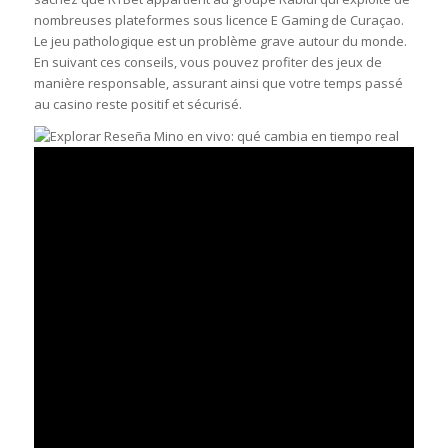
nombreuses plateformes sous licence E Gaming de Curaçao.
Le jeu pathologique est un problème grave autour du monde.
En suivant ces conseils, vous pouvez profiter des jeux de
manière responsable, assurant ainsi que votre temps passé
au casino reste positif et sécurisé.