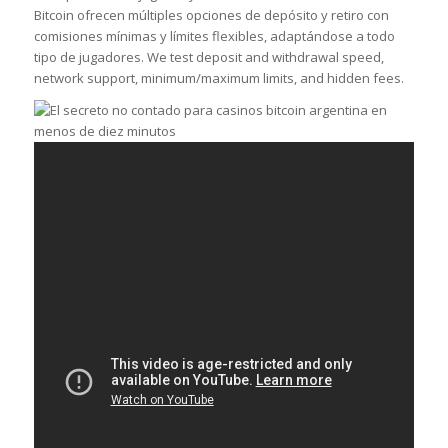
Bitcoin ofrecen múltiples opciones de depósito y retiro con
comisiones mínimas y límites flexibles, adaptándose a todo
tipo de jugadores. We test deposit and withdrawal speed,
network support, minimum/maximum limits, and hidden fees.