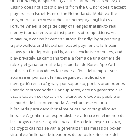
Unfortunately, despite being a Gibraltar based casino, Argo
Casino does not accept players from the UK, nor does it accept
players from Israel, France, the Netherlands, Moldova, the
USA, or the Dutch West Indies. Its homepage highlights a
Fortune Wheel, alongside daily challenges that link to real
money tournaments and fast paced slot competitions. At a
minimum, a casino becomes “Bitcoin friendly” by supporting
crypto wallets and blockchain based payment rails. Bitcoin
allows you to deposit quickly, access exclusive bonuses, and
play privately. La campaña toma la forma de una carrera de
rake, y el ganador recibe la propiedad de Bored Ape Yacht
Club si su facturación es la mayor al final del tiempo. Estos
sobresalen por sus ofertas, seguridad, facilidad de
navegación en la página y, por supuesto, por las promociones
usando criptomonedas. Por supuesto, esto no garantiza que
esta situación se repita en el futuro, pero todo es posible en
el mundo de la criptomoneda. Al embarcarse en una
búsqueda para descubrir el mejor casino criptográfico en
línea de Argentina, un especialista se adentró en el mundo de
los juegos de azar digitales para ofrecerle lo mejor. En 2026,
los crypto casinos se van a generalizar: las mesas de poker
virtual están llenas de jugadores de todos los rincones del