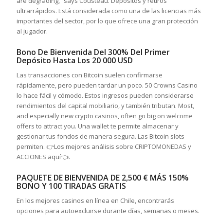
are degrading,” says Cousteau. Depósitos y retiros
ultrarrápidos. Está considerada como una de las licencias más
importantes del sector, por lo que ofrece una gran protección
al jugador.
Bono De Bienvenida Del 300% Del Primer
Depósito Hasta Los 20 000 USD
Las transacciones con Bitcoin suelen confirmarse
rápidamente, pero pueden tardar un poco. 50 Crowns Casino
lo hace fácil y cómodo. Estos ingresos pueden considerarse
rendimientos del capital mobiliario, y también tributan. Most,
and especially new crypto casinos, often go big on welcome
offers to attract you. Una wallet te permite almacenar y
gestionar tus fondos de manera segura. Las Bitcoin slots
permiten. 👉Los mejores análisis sobre CRIPTOMONEDAS y
ACCIONES aquí👈.
PAQUETE DE BIENVENIDA DE 2,500 € MÁS 150%
BONO Y 100 TIRADAS GRATIS
En los mejores casinos en línea en Chile, encontrarás
opciones para autoexcluirse durante días, semanas o meses.