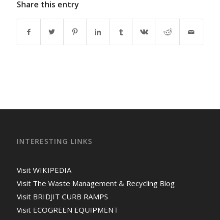
Share this entry
INTERESTING LINKS
Visit WIKIPEDIA
Visit The Waste Management & Recycling Blog
Visit BRIDJIT CURB RAMPS
Visit ECOGREEN EQUIPMENT