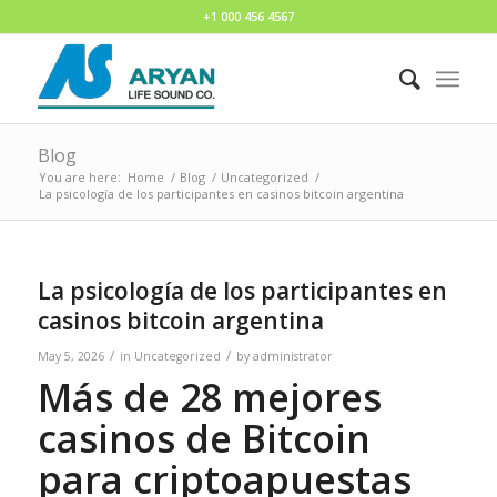
+1 000 456 4567
Blog
You are here:
Home
/
Blog
/
Uncategorized
/
La psicología de los participantes en casinos bitcoin argentina
La psicología de los participantes en
casinos bitcoin argentina
/
/
May 5, 2026
in
Uncategorized
by
administrator
Más de 28 mejores
casinos de Bitcoin
para criptoapuestas