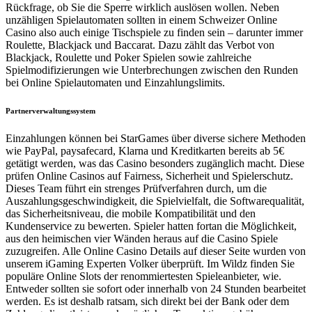
Rückfrage, ob Sie die Sperre wirklich auslösen wollen. Neben
unzähligen Spielautomaten sollten in einem Schweizer Online
Casino also auch einige Tischspiele zu finden sein – darunter immer
Roulette, Blackjack und Baccarat. Dazu zählt das Verbot von
Blackjack, Roulette und Poker Spielen sowie zahlreiche
Spielmodifizierungen wie Unterbrechungen zwischen den Runden
bei Online Spielautomaten und Einzahlungslimits.
Partnerverwaltungssystem
Einzahlungen können bei StarGames über diverse sichere Methoden
wie PayPal, paysafecard, Klarna und Kreditkarten bereits ab 5€
getätigt werden, was das Casino besonders zugänglich macht. Diese
prüfen Online Casinos auf Fairness, Sicherheit und Spielerschutz.
Dieses Team führt ein strenges Prüfverfahren durch, um die
Auszahlungsgeschwindigkeit, die Spielvielfalt, die Softwarequalität,
das Sicherheitsniveau, die mobile Kompatibilität und den
Kundenservice zu bewerten. Spieler hatten fortan die Möglichkeit,
aus den heimischen vier Wänden heraus auf die Casino Spiele
zuzugreifen. Alle Online Casino Details auf dieser Seite wurden von
unserem iGaming Experten Volker überprüft. Im Wildz finden Sie
populäre Online Slots der renommiertesten Spieleanbieter, wie.
Entweder sollten sie sofort oder innerhalb von 24 Stunden bearbeitet
werden. Es ist deshalb ratsam, sich direkt bei der Bank oder dem