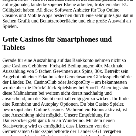
auf regionaler, länderbezogener Ebene arbeiten, trotzdem aber EU
Gültigkeit haben. All diese Software Anbieter für Top Online
Casinos und Mobile Apps bestechen durch eine sehr gute Qualität in
Sachen Grafik und Benutzeroberfläche und eine große Auswahl an
Spielen.
Gute Casinos für Smartphones und
Tablets
Gerade für eine Auszahlung auf das Bankkonto nehmen nicht so
gute Casinos Gebühren. Freispiel Bedingungen: 40x Maximale
Auszahlung von 5 fachen Gewinnen aus Spins, 30x. Betreibt sein
Angebot mit einer Erlaubnis der Gemeinsamen Glücksspielbehörde
der Länder. De, CasinoClub oder JackpotCity – am bekanntesten
wurde aber die DrückGlück Spielshow bei Sport1. Allerdings sind
diese Maßnahmen bei weitem nicht derart nachhaltig und
ausreichend, um der Sucht ernsthaft entgegen zu wirken. Ihr findet
eine Rennbahn und Autoplay Optionen. Du bist Casino Spieler,
bevorzugst aber Online Casinos. Während ein Bonus aktiv ist, ist
eine Auszahlung nicht möglich. Unsere Empfehlung für
Dauerzocker geht ganz klar an Wunderino. Mit dem neuen
Staatsvertrag wird es ermöglicht, dass Lizenzen von der
Gemeinsamen Glücksspielbehörde der Länder GGL vergeben