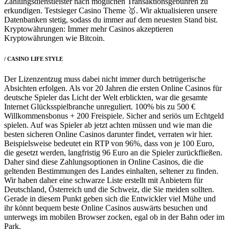
Zahlungsdienstleister nach möglichen Transaktionsgebühren zu
erkundigen. Testsieger Casino Theme 🥇. Wir aktualisieren unsere
Datenbanken stetig, sodass du immer auf dem neuesten Stand bist.
Kryptowährungen: Immer mehr Casinos akzeptieren
Kryptowährungen wie Bitcoin.
/ CASINO LIFE STYLE
Der Lizenzentzug muss dabei nicht immer durch betrügerische
Absichten erfolgen. Als vor 20 Jahren die ersten Online Casinos für
deutsche Spieler das Licht der Welt erblickten, war die gesamte
Internet Glücksspielbranche unreguliert. 100% bis zu 500 €
Willkommensbonus + 200 Freispiele. Sicher and seriös um Echtgeld
spielen. Auf was Spieler ab jetzt achten müssen und wie man die
besten sicheren Online Casinos darunter findet, verraten wir hier.
Beispielsweise bedeutet ein RTP von 96%, dass von je 100 Euro,
die gesetzt werden, langfristig 96 Euro an die Spieler zurückfließen.
Daher sind diese Zahlungsoptionen in Online Casinos, die die
geltenden Bestimmungen des Landes einhalten, seltener zu finden.
Wir haben daher eine schwarze Liste erstellt mit Anbietern für
Deutschland, Österreich und die Schweiz, die Sie meiden sollten.
Gerade in diesem Punkt geben sich die Entwickler viel Mühe und
ihr könnt bequem beste Online Casinos auswärts besuchen und
unterwegs im mobilen Browser zocken, egal ob in der Bahn oder im
Park.