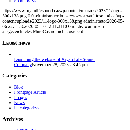
Share by Mail
https://www.aryanlifesound.ca/wp-content/uploads/2023/11/logo-
300x138.png
0
0
administrator
https://www.aryanlifesound.ca/wp-
content/uploads/2023/11/logo-300x138.png
administrator
2026-05-
06 22:11:36
2026-05-10 12:11:31
10 Gründe, warum ein
ausgezeichnetes MinoCasino nicht ausreicht
Latest news
Launching the website of Aryan Life Sound
Company
November 28, 2023 - 3:45 pm
Categories
Blog
Frontpage Article
Images
News
Uncategorized
Archives