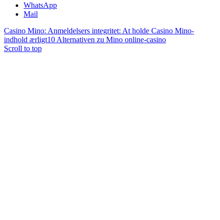
WhatsApp
Mail
Casino Mino: Anmeldelsers integritet: At holde Casino Mino-
indhold ærligt
10 Alternativen zu Mino online-casino
Scroll to top