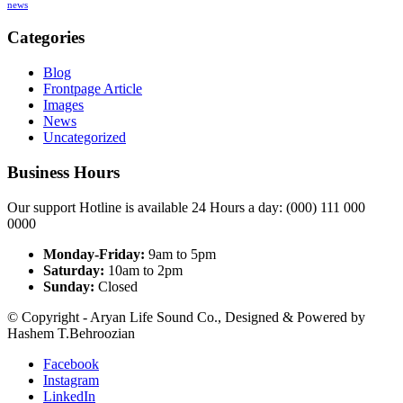
news
Categories
Blog
Frontpage Article
Images
News
Uncategorized
Business Hours
Our support Hotline is available 24 Hours a day: (000) 111 000
0000
Monday-Friday:
9am to 5pm
Saturday:
10am to 2pm
Sunday:
Closed
© Copyright - Aryan Life Sound Co., Designed & Powered by
Hashem T.Behroozian
Facebook
Instagram
LinkedIn