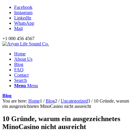
Facebook
Instagram
LinkedIn
WhatsApp
Mail
+1 000 456 4567
Home
About Us
Blog
FAQ
Contact
Search
Menu
Menu
Blog
You are here:
Home
1
/
Blog
2
/
Uncategorized
3
/
10 Gründe, warum
ein ausgezeichnetes MinoCasino nicht ausreicht
10 Gründe, warum ein ausgezeichnetes
MinoCasino nicht ausreicht