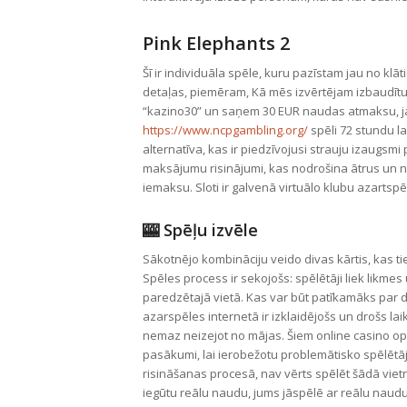
Pink Elephants 2
Šī ir individuāla spēle, kuru pazīstam jau no kl
detaļas, piemēram, Kā mēs izvērtējam izbaudītu
“kazino30” un saņem 30 EUR naudas atmaksu, ja
https://www.ncpgambling.org/
spēli 72 stundu lai
alternatīva, kas ir piedzīvojusi strauju izaugsmi p
maksājumu risinājumi, kas nodrošina ātrus un ne
iemaksu. Sloti ir galvenā virtuālo klubu azartspēļ
🎰 Spēļu izvēle
Sākotnējo kombināciju veido divas kārtis, kas t
Spēles process ir sekojošs: spēlētāji liek likme
paredzētajā vietā. Kas var būt patīkamāks par 
azarspēles internetā ir izklaidējošs un drošs la
nemaz neizejot no mājas. Šiem online casino oper
pasākumi, lai ierobežotu problemātisko spēlētāj
risināšanas procesā, nav vērts spēlēt šādā vietn
iegūtu reālu naudu, jums jāspēlē ar reālu naudu.