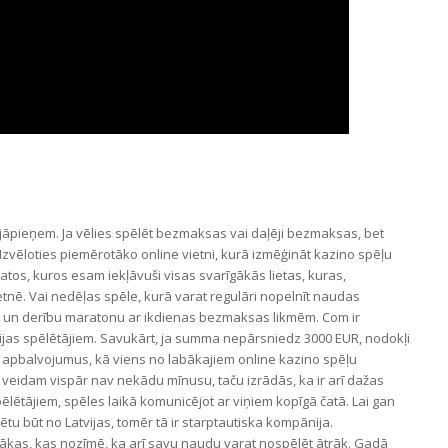
 jāpieņem. Ja vēlies spēlēt bezmaksas vai daļēji bezmaksas, bet
Izvēloties piemērotāko online vietni, kurā izmēģināt kazino spēļu
atos, kuros esam iekļāvuši visas svarīgākās lietas, kuras,
etnē. Vai nedēļas spēle, kurā varat regulāri nopelnīt naudas
 un derību maratonu ar ikdienas bezmaksas likmēm. Com ir
tvijas spēlētājiem. Savukārt, ja summa nepārsniedz 3000 EUR, nodokļi
 apbalvojumus, kā viens no labākajiem online kazino spēļu
s veidam vispār nav nekādu mīnusu, taču izrādās, ka ir arī dažas
pēlētājiem, spēles laikā komunicējot ar viņiem kopīgā čatā. Lai gan
ētu būt no Latvijas, tomēr tā ir starptautiska kompānija.
lākas, kas nozīmē, ka arī savu naudu varat nospēlēt ātrāk. Gadā