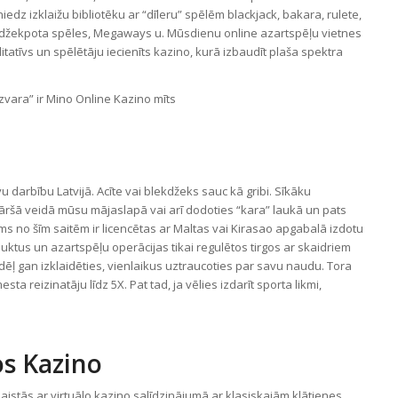
iedz izklaižu bibliotēku ar “dīleru” spēlēm blackjack, bakara, rulete,
, džekpota spēles, Megaways u. Mūsdienu online azartspēļu vietnes
tatīvs un spēlētāju iecienīts kazino, kurā izbaudīt plaša spektra
darbību Latvijā. Acīte vai blekdžeks sauc kā gribi. Sīkāku
kāršā veidā mūsu mājaslapā vai arī dodoties “kara” laukā un pats
ums no šīm saitēm ir licencētas ar Maltas vai Kirasao apgabalā izdotu
uktus un azartspēļu operācijas tikai regulētos tirgos ar skaidriem
ēļ gan izklaidēties, vienlaikus uztraucoties par savu naudu. Tora
sta reizinatāju līdz 5X. Pat tad, ja vēlies izdarīt sporta likmi,
os Kazino
aistās ar virtuālo kazino salīdzinājumā ar klasiskajām klātienes